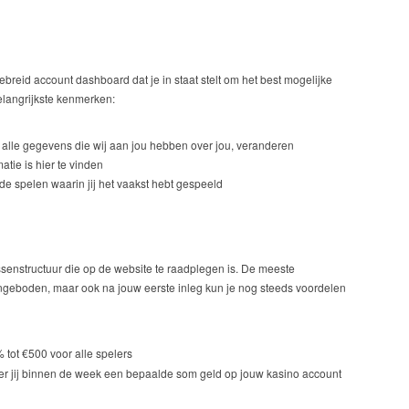
ebreid account dashboard dat je in staat stelt om het best mogelijke
belangrijkste kenmerken:
k alle gegevens die wij aan jou hebben over jou, veranderen
ie is hier te vinden
r de spelen waarin jij het vaakst hebt gespeeld
senstructuur die op de website te raadplegen is. De meeste
aangeboden, maar ook na jouw eerste inleg kun je nog steeds voordelen
tot €500 voor alle spelers
er jij binnen de week een bepaalde som geld op jouw kasino account