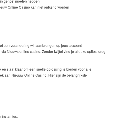
ein gehost moeten hebben
Nieuw Online Casino kan niet ontkend worden
of een verandering wilt aanbrengen op jouw account
via Nieuws online casino. Zonder twijfel vind je al deze opties terug
k en staat klaar om een snelle oplossing te bieden voor alle
k aan Nieuuw Online Casino. Hier zijn de belangrijkste
 instanties.