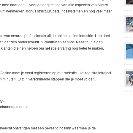
je mee naar een uitvoerige bespreking van alle aspecten van Nieuw
ount kenmerken, bonus structuur, betalingssystemen en nog veel meer.
 van ervaren professionals uit de online casino industrie. Hun doel
en dat zich onderscheidt in kwaliteit en service. Naast hun eigen
klanten die hen helpen om het spelervaring nog beter te maken.
sino moet je eerst registreren op hun website. Het registratietraject
 minuten. Er zijn verschillende stappen die je moet volgen,
ggen
elefoonnummer e.d.
n
ilbericht ontvangen met een bevestigingslink waarmee je de