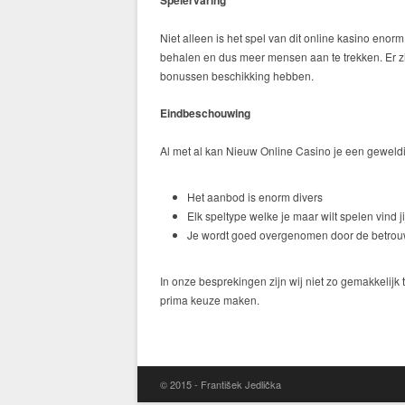
Spelervaring
Niet alleen is het spel van dit online kasino enor
behalen en dus meer mensen aan te trekken. Er zi
bonussen beschikking hebben.
Eindbeschouwing
Al met al kan Nieuw Online Casino je een geweld
Het aanbod is enorm divers
Elk speltype welke je maar wilt spelen vind jij
Je wordt goed overgenomen door de betrouw
In onze besprekingen zijn wij niet zo gemakkelijk 
prima keuze maken.
© 2015 - František Jedlička