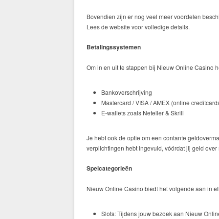
Bovendien zijn er nog veel meer voordelen beschi
Lees de website voor volledige details.
Betalingssystemen
Om in en uit te stappen bij Nieuw Online Casino h
Bankoverschrijving
Mastercard / VISA / AMEX (online creditcard
E-wallets zoals Neteller & Skrill
Je hebt ook de optie om een contante geldovermaki
verplichtingen hebt ingevuld, vóórdat jij geld over
Spelcategorieën
Nieuw Online Casino biedt het volgende aan in el
Slots: Tijdens jouw bezoek aan Nieuw Online