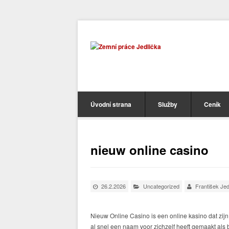
Úvodní strana
Služby
Ceník
nieuw online casino
26.2.2026
Uncategorized
František Jed
Nieuw Online Casino is een online kasino dat zij
al snel een naam voor zichzelf heeft gemaakt als b