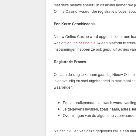
met deze nieuwe speler? In dit artikel nemen we 
Online Casino, waaronder registratie proces, acc
Een Korte Geschiedenis
Nieuw Online Casino werd opgericht door een team
was om
online casino nieuw
een platform te creër
inspanningen hebben ze ook geput uit advies van 
Registratie Proces
Om aan de slag te kunnen gaan bij Nieuw Online Ca
is eenvoudig en snel afgehandeld in maximaal tien
waaronder:
Een gebruikersnaam en wachtwoord vastle
Je gegevens invullen, zoals naam, adres, t
Overmijngen van de algemene voorwaarde
Na het invullen van deze gegevens zal je een ma