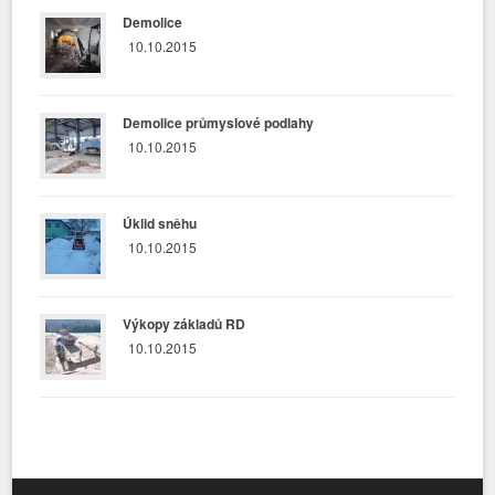
Demolice
10.10.2015
Demolice průmyslové podlahy
10.10.2015
Úklid sněhu
10.10.2015
Výkopy základů RD
10.10.2015