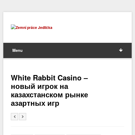
Menu
White Rabbit Casino –
новый игрок на
казахстанском рынке
азартных игр