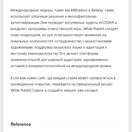
Международные лидеры, такие как 888casino и Betway, также
используют облачные решения и многофакторную
аутентификацию.Они проводят регулярные аудиты eCOGRA и
внедряют программы ответственной игры. White Rabbit следует
этим тенденциям, но при этом акцентирует внимание на
локальных особенностях: сотрудничество с казахстанскими
художниками, поддержка казахского языка и адаптация к
местному законодательству.Это делает платформу
привлекательной для широкой аудитории, одновременно
оставаясь конкурентоспособной на международном уровне.
Если вам нужен сайт, где каждая ставка может превратиться в
неожиданное открытие, перейдите на официальный ресурс
White Rabbit Casino и создайте аккаунт уже сегодня.
Reference