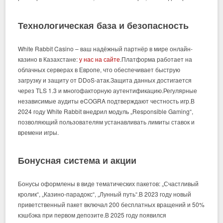
Технологическая база и безопасность
White Rabbit Casino – ваш надёжный партнёр в мире онлайн-
казино в Казахстане:
у нас на сайте
.Платформа работает на
облачных серверах в Европе, что обеспечивает быструю
загрузку и защиту от DDoS‑атак.Защита данных достигается
через TLS 1.3 и многофакторную аутентификацию.Регулярные
независимые аудиты eCOGRA подтверждают честность игр.В
2024 году White Rabbit внедрил модуль „Responsible Gaming“,
позволяющий пользователям устанавливать лимиты ставок и
времени игры.
Бонусная система и акции
Бонусы оформлены в виде тематических пакетов: „Счастливый
кролик“, „Казино‑парадокс“, „Лунный путь“.В 2023 году новый
приветственный пакет включал 200 бесплатных вращений и 50%
кэшбэка при первом депозите.В 2025 году появился