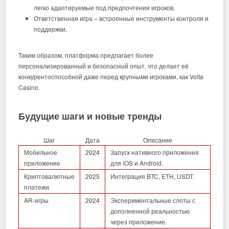
легко адаптируемые под предпочтения игроков.
Ответственная игра – встроенные инструменты контроля и
поддержки.
Таким образом, платформа предлагает более
персонализированный и безопасный опыт, что делает её
конкурентоспособной даже перед крупными игроками, как Volta
Casino.
Будущие шаги и новые тренды
Шаг
Дата
Описание
Мобильное
2024
Запуск нативного приложения
приложение
для iOS и Android.
Криптовалютные
2025
Интеграция BTC, ETH, USDT.
платежи
AR‑игры
2024
Экспериментальные слоты с
дополненной реальностью
через приложение.