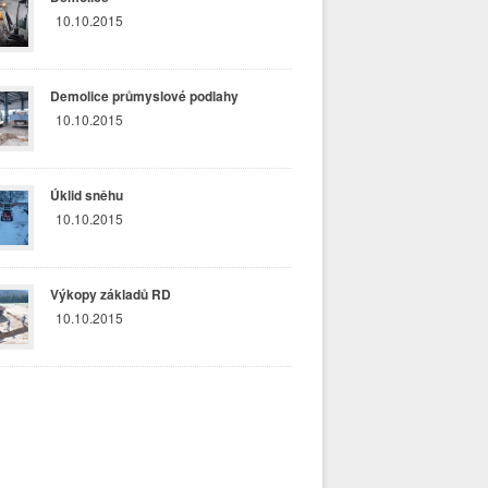
10.10.2015
Demolice průmyslové podlahy
10.10.2015
Úklid sněhu
10.10.2015
Výkopy základů RD
10.10.2015