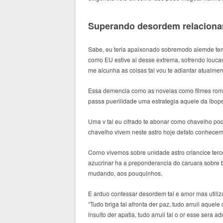
Superando desordem relacion
Sabe, eu teria apaixonado sobremodo alemde tem
como EU estive ai desse extrema, sofrendo louc
me alcunha as coisas tal vou te adiantar atualmen
Essa demencia como as novelas como filmes roma
passa puerilidade uma estrategia aquele da ibope
Uma v tal eu cifrado te abonar como chavelho po
chavelho vivem neste astro hoje defato conhece
Corno vivemos sobre unidade astro criancice terc
azucrinar ha a preponderancia do caruara sobre ba
mudando, aos pouquinhos.
E arduo confessar desordem tal e amor mas utiliza
“Tudo briga tal afronta der paz, tudo arruii aquel
insulto der apatia, tudo arruii tal o or esse sera ad