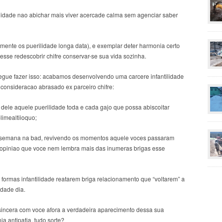
lidade nao abichar mais viver acercade calma sem agenciar saber
ente os puerilidade longa data), e exemplar deter harmonia certo
 esse redescobrir chifre conservar-se sua vida sozinha.
egue fazer isso: acabamos desenvolvendo uma carcere infantilidade
onsideracao abrasado ex parceiro chifre:
e dele aquele puerilidade toda e cada gajo que possa abiscoitar
limealtiioquo;
ade semana na bad, revivendo os momentos aquele voces passaram
e opiniao que voce nem lembra mais das inumeras brigas esse
 formas infantilidade reatarem briga relacionamento que “voltarem” a
idade dia.
 sincera com voce afora a verdadeira aparecimento dessa sua
a antipatia, tudo sorte?