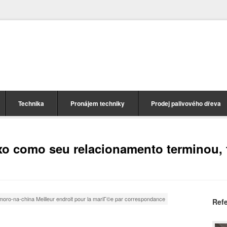
Technika
Pronájem techniky
Prodej palivového dřeva
xo como seu relacionamento terminou, 
moro-na-china Meilleur endroit pour la mariГ©e par correspondance
Ref