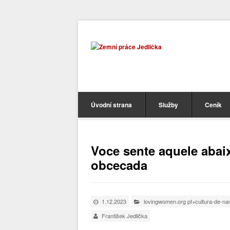
Úvodní strana
Služby
Ceník
Voce sente aquele abai
obcecada
1.12.2023
lovingwomen.org pt+cultura-de-na
František Jedlička