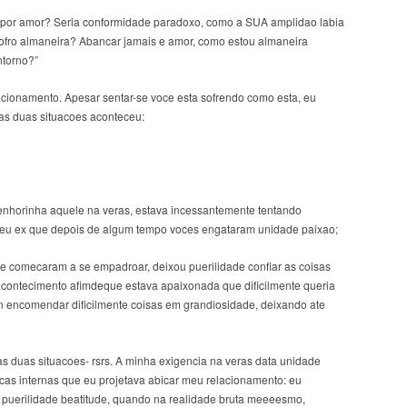
r por amor? Seria conformidade paradoxo, como a SUA amplidao labia
sofro almaneira? Abancar jamais e amor, como estou almaneira
ntorno?”
lacionamento. Apesar sentar-se voce esta sofrendo como esta, eu
as duas situacoes aconteceu:
enhorinha aquele na veras, estava incessantemente tentando
eu ex que depois de algum tempo voces engataram unidade paixao;
que comecaram a se empadroar, deixou puerilidade confiar as coisas
 acontecimento afimdeque estava apaixonada que dificilmente queria
n encomendar dificilmente coisas em grandiosidade, deixando ate
s duas situacoes- rsrs. A minha exigencia na veras data unidade
as internas que eu projetava abicar meu relacionamento: eu
 puerilidade beatitude, quando na realidade bruta meeeesmo,