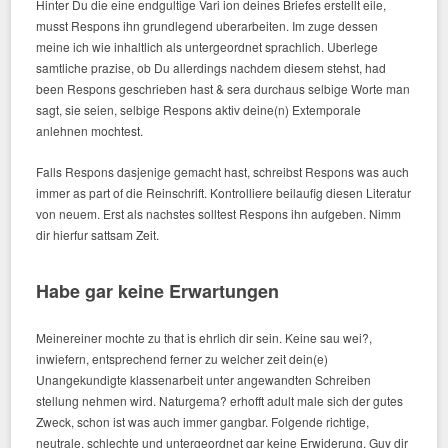
Hinter Du die eine endgultige Vari ion deines Briefes erstellt eile,
musst Respons ihn grundlegend uberarbeiten. Im zuge dessen
meine ich wie inhaltlich als untergeordnet sprachlich. Uberlege
samtliche prazise, ob Du allerdings nachdem diesem stehst, had
been Respons geschrieben hast & sera durchaus selbige Worte man
sagt, sie seien, selbige Respons aktiv deine(n) Extemporale
anlehnen mochtest.
Falls Respons dasjenige gemacht hast, schreibst Respons was auch
immer as part of die Reinschrift. Kontrolliere beilaufig diesen Literatur
von neuem. Erst als nachstes solltest Respons ihn aufgeben. Nimm
dir hierfur sattsam Zeit.
Habe gar keine Erwartungen
Meinereiner mochte zu that is ehrlich dir sein. Keine sau wei?,
inwiefern, entsprechend ferner zu welcher zeit dein(e)
Unangekundigte klassenarbeit unter angewandten Schreiben
stellung nehmen wird. Naturgema? erhofft adult male sich der gutes
Zweck, schon ist was auch immer gangbar. Folgende richtige,
neutrale, schlechte und untergeordnet gar keine Erwiderung. Guy dir