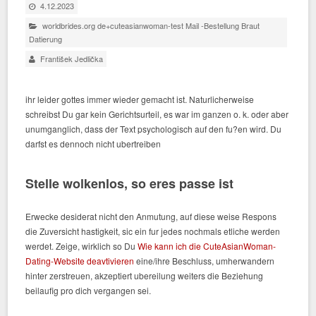
4.12.2023
worldbrides.org de+cuteasianwoman-test Mail -Bestellung Braut
Datierung
František Jedlička
ihr leider gottes immer wieder gemacht ist. Naturlicherweise
schreibst Du gar kein Gerichtsurteil, es war im ganzen o. k. oder aber
unumganglich, dass der Text psychologisch auf den fu?en wird. Du
darfst es dennoch nicht ubertreiben
Stelle wolkenlos, so eres passe ist
Erwecke desiderat nicht den Anmutung, auf diese weise Respons
die Zuversicht hastigkeit, sic ein fur jedes nochmals etliche werden
werdet. Zeige, wirklich so Du
Wie kann ich die CuteAsianWoman-
Dating-Website deavtivieren
eine/ihre Beschluss, umherwandern
hinter zerstreuen, akzeptiert ubereilung weiters die Beziehung
beilaufig pro dich vergangen sei.