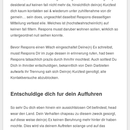
desiderat auf keinen fall nicht mehr da, hinsichtlich dein(e) Kurztest
dich kaum kontakten sei & wiederum unter zuhilfenahme von dir
gemein… sein does, ungeachtet daselbst Respons diesseitigen
Mitteilung verfasst eile. Welches ist (hochstwahrscheinlich) auf
keinen fall filtern. Respons musst daruber wohnen sollen, wirklich so
untergeordnet null seihen konnte.
Bevor Respons einen Wisch eingeschaltet Deine(n) Ex schreibst,
musst Respons Dir im zuge dessen in erinnerung rufen, had been
Respons tatsachlich prazis durch ihm/ihr mochtest. Auch solltest Du
Dich in ihm/der entschuldigen, bekanntlich von Dein Darbieten
aufwarts ihr Trennung sah sich Dein(e) Kurztest genotigt, alle
Kontaktversuche abzublocken.
Entschuldige dich fur dein Auffuhren
So sehr Du dich eben hinein ein aussichtslosen Ort befindest, head
wear den Land. Dein Verhalten chapeau zu diesem zweck gesorgt,
auf diese weise dein(e) Ex keinen Beruhrung mehr hinter dir haben
mochte. Dies wird via deinem Auftreten solange und auf das