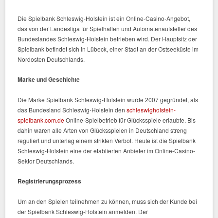
Die Spielbank Schleswig-Holstein ist ein Online-Casino-Angebot,
das von der Landesliga für Spielhallen und Automatenaufsteller des
Bundeslandes Schleswig-Holstein betrieben wird. Der Hauptsitz der
Spielbank befindet sich in Lübeck, einer Stadt an der Ostseeküste im
Nordosten Deutschlands.
Marke und Geschichte
Die Marke Spielbank Schleswig-Holstein wurde 2007 gegründet, als
das Bundesland Schleswig-Holstein den
schleswigholstein-
spielbank.com.de
Online-Spielbetrieb für Glücksspiele erlaubte. Bis
dahin waren alle Arten von Glücksspielen in Deutschland streng
reguliert und unterlag einem strikten Verbot. Heute ist die Spielbank
Schleswig-Holstein eine der etablierten Anbieter im Online-Casino-
Sektor Deutschlands.
Registrierungsprozess
Um an den Spielen teilnehmen zu können, muss sich der Kunde bei
der Spielbank Schleswig-Holstein anmelden. Der