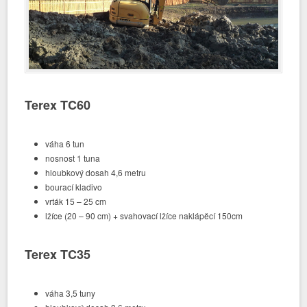
Terex TC60
váha 6 tun
nosnost 1 tuna
hloubkový dosah 4,6 metru
bourací kladivo
vrták 15 – 25 cm
lžíce (20 – 90 cm) + svahovací lžíce naklápěcí 150cm
Terex TC35
váha 3,5 tuny