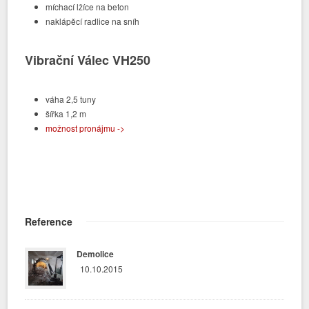
míchací lžíce na beton
naklápěcí radlice na sníh
Vibrační Válec VH250
váha 2,5 tuny
šířka 1,2 m
možnost pronájmu ->
Reference
Demolice
10.10.2015