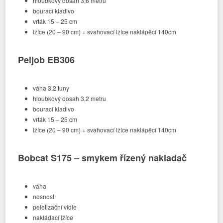
hloubkový dosah 3,6 metru
bourací kladivo
vrták 15 – 25 cm
lžíce (20 – 90 cm) + svahovací lžíce naklápěcí 140cm
Peljob EB306
váha 3,2 tuny
hloubkový dosah 3,2 metru
bourací kladivo
vrták 15 – 25 cm
lžíce (20 – 90 cm) + svahovací lžíce naklápěcí 140cm
Bobcat S175 – smykem řízený nakladač
váha
nosnost
peletizační vidle
nakládací lžíce