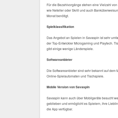
Für die Bezahlvorgänge stehen eine Vielzahl von O
wie Neteller oder Skrill und auch Banküberweisun
Monat benötigt.
Spielklassifikation
Das Angebot an Spielen in Savaspin ist sehr umfa
der Top-Entwickler Microgaming und Playtech. Tisc
gibt einige wenige Länderspiele.
Softwareanbieter
Die Softwareanbieter sind sehr bekannt auf dem M
Online-Spielautomaten und Tischspiele.
Mobile Version von Savaspin
Savaspin kann auch über Mobilgeräte besucht wer
geblieben und ermöglicht es Spielern, ihre Liebli
die App verfügbar.