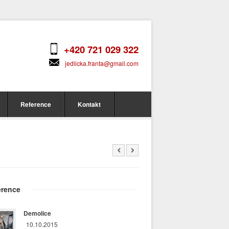
+420 721 029 322
jedlicka.franta@gmail.com
Reference
Kontakt
erence
Demolice
10.10.2015