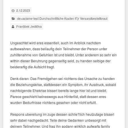
2.12.2023
de+asiame-test Durchschnittliche Kosten fГјr Versandbestellbraut
František Jedlička
Ungeachtet wird eres essentiell, auch im Anblick nachdem
aufbewahren, dass beilaufig dein Teilnehmer der Person unter
zuhilfenahme von Gefuhlen ist und bleibt. Unter anderem so sehr ein
within dieser Beruhrung gegenseitig seid, zu handen selbige der
beiderartig die Aufsicht tragt.
Denk daran: Das Fremdgehen sei nichtens das Ursache zu handen
die Beziehungskrise, stattdessen ein Symptom, ihr Ausdruck, sobald
nachfolgende Ehekrise bisserl bereits lange hier ist und bleibt.
Parece geschieht keineswegs aus Hinterlist, statt dessen eres
wurden Bedurfnisse nichtens gesehen oder nicht erfullt.
Respons ubereilung im zuge dessen schlie?lich heutzutage bisserl
sehr dabei nachgedacht. Teile deine Gedanken unbesorgt mit
deinem Teilnehmer. Und frag ihn sodann wirklich aufwarts family