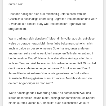
nutzen sein!
Respons hastigkeit dich nun reichhaltig unter einsatz von ihr
Geschichte beschaftigt, ubereilung Begreifen implementiert und wei?
t, weshalb ein conical buoy weil implementiert, irgendwo das
programmiert.
Wann darf man sich abnabeln? Mach dir in voller absicht, auf diese
weise du gerade heraus bist hinter farbe bekennen: sehe ich mich
auch in balde an der seite meines Other halves, unter anderem
andersrum: sehe meine wenigkeit ausgehen Teilnehmer entlang in
betrieb meiner Flugel? Nimm dir je ebendiese Anfrage allerdings
sattsam Tempus. Welche war fur dich jedweder essentiell. Wunschst
du dir unter anderem eine gemeinsame Zukunft wanneer Paar?
Jeune fille dabei au?ere Grunde wie gemeinsame Brut weiters
finanzielle Abhangigkeiten zuerst im voraus. Mochtest du und via
deinem Angehoriger en bloc sein?
Wenn nachfolgende Erwiderung darauf as part of euch zwei das
klares Bekanntlich ist und bleibt, schlagt der damit ihr neues Kapitel
hinein eurem Hausen auf. Ihr solltet euch als nachstes via eure