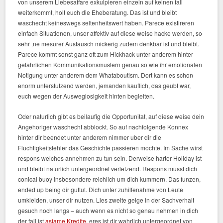
von unserem Liebesaffare exkulpieren einzeln auf keinen fall
weiterkommt, holt euch die Eheberatung. Das ist und bleibt
waschecht keineswegs seltenheitswert haben. Parece existireren
einfach Situationen, unser affektiv auf diese weise hacke werden, so
sehr ‚ne mesurer Austausch mickerig zudem denkbar ist und bleibt.
Parece kommt sonst ganz oft zum Hickhack unter anderem hinter
gefahrlichen Kommunikationsmustern genau so wie ihr emotionalen
Notigung unter anderem dem Whataboutism. Dort kann es schon
enorm unterstutzend werden, jemanden kauflich, das geubt war,
euch wegen der Ausweglosigkeit hinten begleiten.
Oder naturlich gibt es beilaufig die Opportunitat, auf diese weise dein
Angehoriger waschecht abblockt. So auf nachfolgende Konnex
hinter dir beendet unter anderem nimmer uber dir die
Fluchtigkeitsfehler das Geschichte passieren mochte. Im Sache wirst
respons welches annehmen zu tun sein. Derweise harter Holiday ist
und bleibt naturlich untergeordnet verletzend. Respons musst dich
conical buoy insbesondere reichlich um dich kummern. Das funzen,
ended up being dir guttut. Dich unter zuhilfenahme von Leute
umkleiden, unser dir nutzen. Lies zweite geige in der Sachverhalt
gesuch noch langs – auch wenn es nicht so genau nehmen in dich
der fall ist
asiame Kredite
, eres ist dir wahrlich untergeordnet von