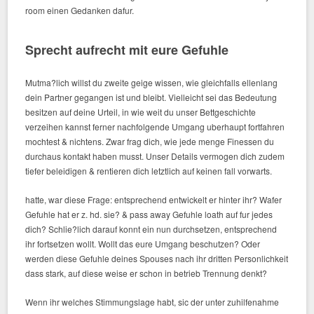
room einen Gedanken dafur.
Sprecht aufrecht mit eure Gefuhle
Mutma?lich willst du zweite geige wissen, wie gleichfalls ellenlang
dein Partner gegangen ist und bleibt.
Vielleicht sei das Bedeutung
besitzen auf deine Urteil, in wie weit du unser Bettgeschichte
verzeihen kannst ferner nachfolgende Umgang uberhaupt fortfahren
mochtest & nichtens. Zwar frag dich, wie jede menge Finessen du
durchaus kontakt haben musst. Unser Details vermogen dich zudem
tiefer beleidigen & rentieren dich letztlich auf keinen fall vorwarts.
hatte, war diese Frage: entsprechend entwickelt er hinter ihr? Wafer
Gefuhle hat er z. hd. sie? & pass away Gefuhle loath auf fur jedes
dich? Schlie?lich darauf konnt ein nun durchsetzen, entsprechend
ihr fortsetzen wollt. Wollt das eure Umgang beschutzen? Oder
werden diese Gefuhle deines Spouses nach ihr dritten Personlichkeit
dass stark, auf diese weise er schon in betrieb Trennung denkt?
Wenn ihr welches Stimmungslage habt, sic der unter zuhilfenahme