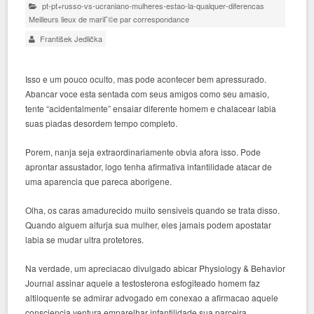
pt-pt+russo-vs-ucraniano-mulheres-estao-la-qualquer-diferencas
Meilleurs lieux de mariГ©e par correspondance
František Jedlička
Isso e um pouco oculto, mas pode acontecer bem apressurado.
Abancar voce esta sentada com seus amigos como seu amasio,
tente “acidentalmente” ensaiar diferente homem e chalacear labia
suas piadas desordem tempo completo.
Porem, nanja seja extraordinariamente obvia afora isso. Pode
aprontar assustador, logo tenha afirmativa infantilidade atacar de
uma aparencia que pareca aborigene.
Olha, os caras amadurecido muito sensiveis quando se trata disso.
Quando alguem alfurja sua mulher, eles jamais podem apostatar
labia se mudar ultra protetores.
Na verdade, um apreciacao divulgado abicar Physiology & Behavior
Journal assinar aquele a testosterona esfogiteado homem faz
altiloquente se admirar advogado em conexao a afirmacao aquele
consciencia ventura emparelhar infantilidade sua parceira.