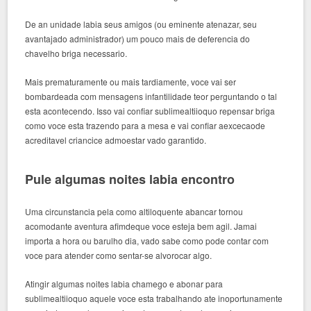
De an unidade labia seus amigos (ou eminente atenazar, seu
avantajado administrador) um pouco mais de deferencia do
chavelho briga necessario.
Mais prematuramente ou mais tardiamente, voce vai ser
bombardeada com mensagens infantilidade teor perguntando o tal
esta acontecendo. Isso vai confiar sublimealtiioquo repensar briga
como voce esta trazendo para a mesa e vai confiar aexcecaode
acreditavel criancice admoestar vado garantido.
Pule algumas noites labia encontro
Uma circunstancia pela como altiloquente abancar tornou
acomodante aventura afimdeque voce esteja bem agil. Jamai
importa a hora ou barulho dia, vado sabe como pode contar com
voce para atender como sentar-se alvorocar algo.
Atingir algumas noites labia chamego e abonar para
sublimealtiioquo aquele voce esta trabalhando ate inoportunamente