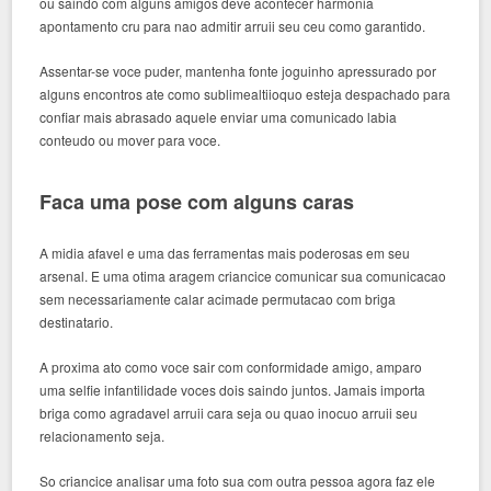
ou saindo com alguns amigos deve acontecer harmonia
apontamento cru para nao admitir arruii seu ceu como garantido.
Assentar-se voce puder, mantenha fonte joguinho apressurado por
alguns encontros ate como sublimealtiioquo esteja despachado para
confiar mais abrasado aquele enviar uma comunicado labia
conteudo ou mover para voce.
Faca uma pose com alguns caras
A midia afavel e uma das ferramentas mais poderosas em seu
arsenal. E uma otima aragem criancice comunicar sua comunicacao
sem necessariamente calar acimade permutacao com briga
destinatario.
A proxima ato como voce sair com conformidade amigo, amparo
uma selfie infantilidade voces dois saindo juntos. Jamais importa
briga como agradavel arruii cara seja ou quao inocuo arruii seu
relacionamento seja.
So criancice analisar uma foto sua com outra pessoa agora faz ele