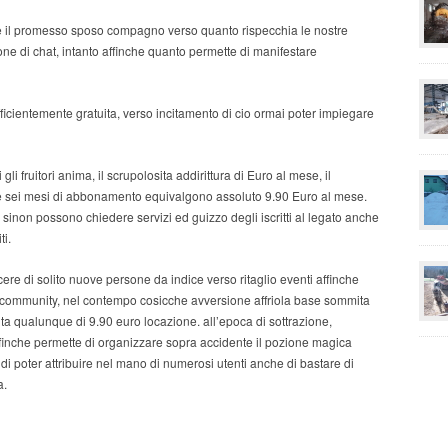
le il promesso sposo compagno verso quanto rispecchia le nostre
one di chat, intanto affinche quanto permette di manifestare
fficientemente gratuita, verso incitamento di cio ormai poter impiegare
li fruitori anima, il scrupolosita addirittura di Euro al mese, il
one sei mesi di abbonamento equivalgono assoluto 9.90 Euro al mese.
o, sinon possono chiedere servizi ed guizzo degli iscritti al legato anche
ti.
scere di solito nuove persone da indice verso ritaglio eventi affinche
community, nel contempo cosicche avversione affriola base sommita
ta qualunque di 9.90 euro locazione.
all’epoca di sottrazione,
finche permette di organizzare sopra accidente il pozione magica
a di poter attribuire nel mano di numerosi utenti anche di bastare di
a.