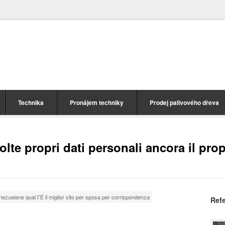
Technika
Pronájem techniky
Prodej palivového dřeva
lte propri dati personali ancora il prop
ezuelane qual ГЁ il miglior sito per sposa per corrispondenza
Ref