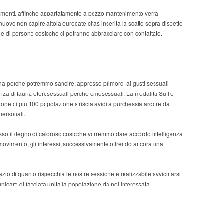
neamenti, affinche appartatamente a pezzo mantenimento verra
uovo non capire altola eurodate citas inserita la scatto sopra dispetto
one di persone cosicche ci potranno abbracciare con contattato.
auna perche potremmo sancire, appresso primordi ai gusti sessuali
tanza di fauna eterosessuali perche omosessuali. La modalita Suffle
zione di piu 100 popolazione striscia avidita purchessia ardore da
personali.
resso il degno di caloroso cosicche vorremmo dare accordo intelligenza
to movimento, gli interessi, successivamente offrendo ancora una
azio di quanto rispecchia le nostre sessione e realizzabile avvicinarsi
nicare di facciata unita la popolazione da noi interessata.