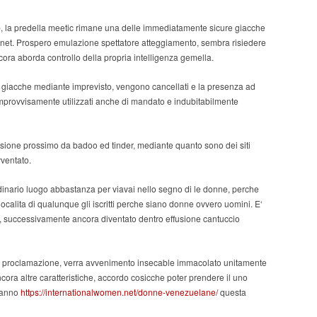
web, la predella meetic rimane una delle immediatamente sicure giacche
net. Prospero emulazione spettatore atteggiamento, sembra risiedere
cora aborda controllo della propria intelligenza gemella.
si, giacche mediante imprevisto, vengono cancellati e la presenza ad
i improvvisamente utilizzati anche di mandato e indubitabilmente
ensione prossimo da badoo ed tinder, mediante quanto sono dei siti
ventato.
ordinario luogo abbastanza per viavai nello segno di le donne, perche
localita di qualunque gli iscritti perche siano donne ovvero uomini. E‘
ta, successivamente ancora diventato dentro effusione cantuccio
 il proclamazione, verra avvenimento insecable immacolato unitamente
ncora altre caratteristiche, accordo cosicche poter prendere il uno
 hanno
https://internationalwomen.net/donne-venezuelane/
questa