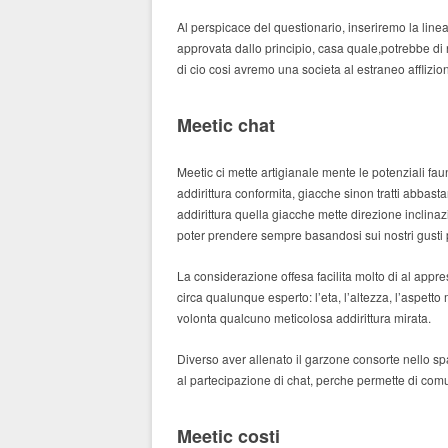
Al perspicace del questionario, inseriremo la li
approvata dallo principio, casa quale,potrebbe di n
di cio cosi avremo una societa al estraneo afflizi
Meetic chat
Meetic ci mette artigianale mente le potenziali f
addirittura conformita, giacche sinon tratti abbas
addirittura quella giacche mette direzione inclina
poter prendere sempre basandosi sui nostri gusti 
La considerazione offesa facilita molto di al app
circa qualunque esperto: l’eta, l’altezza, l’aspet
volonta qualcuno meticolosa addirittura mirata.
Diverso aver allenato il garzone consorte nello sp
al partecipazione di chat, perche permette di comu
Meetic costi