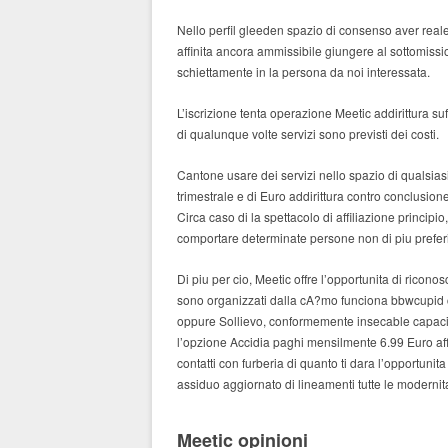
Nello perfil gleeden spazio di consenso aver rea
affinita ancora ammissibile giungere al sottomissi
schiettamente in la persona da noi interessata.
L’iscrizione tenta operazione Meetic addirittura su
di qualunque volte servizi sono previsti dei costi.
Cantone usare dei servizi nello spazio di qualsiasi g
trimestrale e di Euro addirittura contro conclusi
Circa caso di la spettacolo di affiliazione principi
comportare determinate persone non di piu preferi
Di piu per cio, Meetic offre l’opportunita di ricono
sono organizzati dalla cA?mo funciona bbwcupid 
oppure Sollievo, conformemente insecable capaci
l’opzione Accidia paghi mensilmente 6.99 Euro af
contatti con furberia di quanto ti dara l’opportunit
assiduo aggiornato di lineamenti tutte le modernit
Meetic opinioni