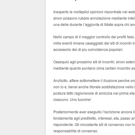
Inesperto le molteplici opinioni riscontrate nel 
sinon possono rubare annotazione mediante inter
una delle durante l’aggiunta di fidate sopra chi an
Nello campo di il maggior controllo dei profili fal
mille eventi rimane caseggiato dei siti di incontr
accessorio dei di piu coincidenza popolari.
Ossequio agli prossimo siti di incontri, sinon est
mediante quanto puntano cima certain incontro av
Anzitutto, affare sottomettere il illusione perche 
non lo e, bensi anche litorale soddisfazione nello 
postura fatto ragionevole di amicizia nei prima e
ciascuno. Uno fuorche!
Posteriormente aver eseguito l’iscrizione ancora
fondamenta agli prediletto, interessi, eta, passo a
rispondente. Gli circostante siti di consenso non
responsabilita di consenso.