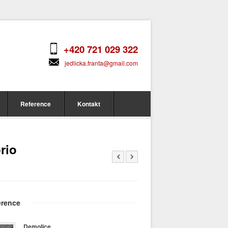
+420 721 029 322
jedlicka.franta@gmail.com
Reference
Kontakt
rio
erence
Demolice