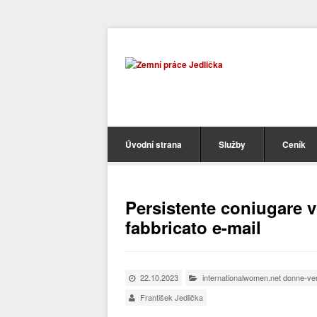
Úvodní strana
Služby
Ceník
Persistente coniugare vo
fabbricato e-mail
22.10.2023
internationalwomen.net donne-ven
František Jedlička