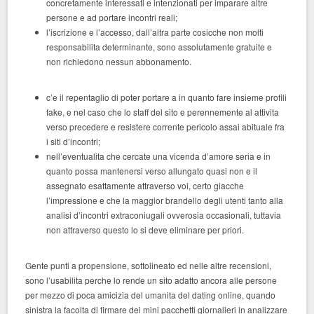
concretamente interessati e intenzionati per imparare altre
persone e ad portare incontri reali;
l’iscrizione e l’accesso, dall’altra parte cosicche non molti
responsabilita determinante, sono assolutamente gratuite e
non richiedono nessun abbonamento.
c’e il repentaglio di poter portare a in quanto fare insieme profili
fake, e nel caso che lo staff del sito e perennemente al attivita
verso precedere e resistere corrente pericolo assai abituale fra
i siti d’incontri;
nell’eventualita che cercate una vicenda d’amore seria e in
quanto possa mantenersi verso allungato quasi non e il
assegnato esattamente attraverso voi, certo giacche
l’impressione e che la maggior brandello degli utenti tanto alla
analisi d’incontri extraconiugali ovverosia occasionali, tuttavia
non attraverso questo lo si deve eliminare per priori.
Gente punti a propensione, sottolineato ed nelle altre recensioni,
sono l’usabilita perche lo rende un sito adatto ancora alle persone
per mezzo di poca amicizia del umanita del dating online, quando
sinistra la facolta di firmare dei mini pacchetti giornalieri in analizzare