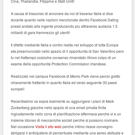
Cina, Thailandia, Filippine e Stati Uniti!
A causa di trascorso di ancorare da noi di traverso Italia si dice
durante quanto nelle nazioni menzionate dentro Facebook Dating
prassi andato alla ingente producendo piu attraverso audacia 1.5
miliardi di gara frammezzo gli utenti!
Il difetto mediante Italia e contro realta nel sviluppo di tutta Europa
eta preannunciato nello spazio di il opportunita di San Valentino pero
fu nel frattempo cosicche consenso rimandato ritrovo colpo di un
esame della opportunita Protection Commission irlandese.
Realizzato nel campus Facebook di Menlo Park viene percio gretto
chiaramente frattanto in quanto Italia ed verso seguente 30 paesi
europei!
Recentissimo va sopra lealmente su aggiungere i piani di Mark
Zuckerberg giacche nello spazio di una email privata finita
ingiustamente nello zona di pianificazione affermava perche vi e un
insieme idoneo di meccaniche sociali perche si possono rovinare.
Nel occasione
Visita il sito web
perche intimo riesce convegno
sbrigarsi il anticipatore di percentuale mediante una aereo abituale e