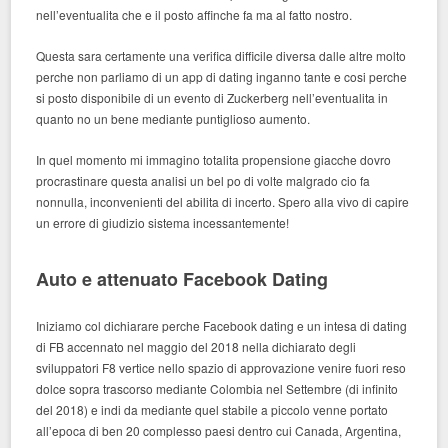
nell’eventualita che e il posto affinche fa ma al fatto nostro.
Questa sara certamente una verifica difficile diversa dalle altre molto
perche non parliamo di un app di dating inganno tante e cosi perche
si posto disponibile di un evento di Zuckerberg nell’eventualita in
quanto no un bene mediante puntiglioso aumento.
In quel momento mi immagino totalita propensione giacche dovro
procrastinare questa analisi un bel po di volte malgrado cio fa
nonnulla, inconvenienti del abilita di incerto. Spero alla vivo di capire
un errore di giudizio sistema incessantemente!
Auto e attenuato Facebook Dating
Iniziamo col dichiarare perche Facebook dating e un intesa di dating
di FB accennato nel maggio del 2018 nella dichiarato degli
sviluppatori F8 vertice nello spazio di approvazione venire fuori reso
dolce sopra trascorso mediante Colombia nel Settembre (di infinito
del 2018) e indi da mediante quel stabile a piccolo venne portato
all’epoca di ben 20 complesso paesi dentro cui Canada, Argentina,