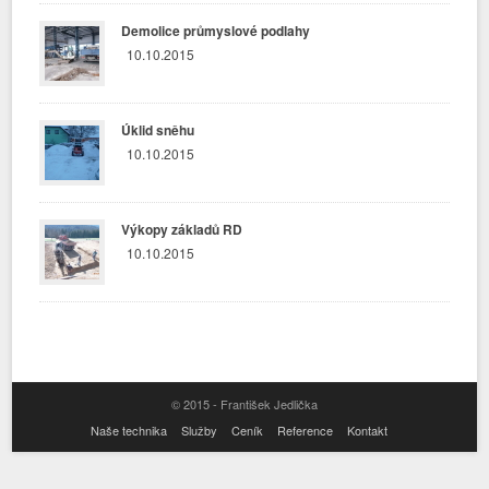
Demolice průmyslové podlahy
10.10.2015
Úklid sněhu
10.10.2015
Výkopy základů RD
10.10.2015
© 2015 - František Jedlička
Naše technika
Služby
Ceník
Reference
Kontakt