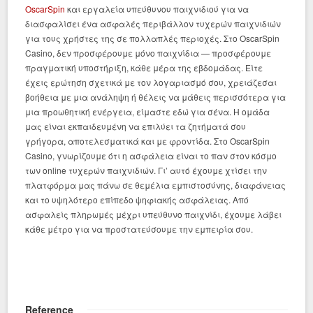
OscarSpin
και εργαλεία υπεύθυνου παιχνιδιού για να
διασφαλίσει ένα ασφαλές περιβάλλον τυχερών παιχνιδιών
για τους χρήστες της σε πολλαπλές περιοχές. Στο OscarSpin
Casino, δεν προσφέρουμε μόνο παιχνίδια — προσφέρουμε
πραγματική υποστήριξη, κάθε μέρα της εβδομάδας. Είτε
έχεις ερώτηση σχετικά με τον λογαριασμό σου, χρειάζεσαι
βοήθεια με μια ανάληψη ή θέλεις να μάθεις περισσότερα για
μια προωθητική ενέργεια, είμαστε εδώ για σένα. Η ομάδα
μας είναι εκπαιδευμένη να επιλύει τα ζητήματά σου
γρήγορα, αποτελεσματικά και με φροντίδα. Στο OscarSpin
Casino, γνωρίζουμε ότι η ασφάλεια είναι το παν στον κόσμο
των online τυχερών παιχνιδιών. Γι’ αυτό έχουμε χτίσει την
πλατφόρμα μας πάνω σε θεμέλια εμπιστοσύνης, διαφάνειας
και το υψηλότερο επίπεδο ψηφιακής ασφάλειας. Από
ασφαλείς πληρωμές μέχρι υπεύθυνο παιχνίδι, έχουμε λάβει
κάθε μέτρο για να προστατεύσουμε την εμπειρία σου.
Reference