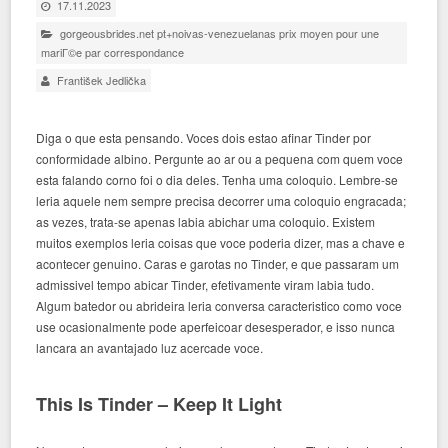
17.11.2023
gorgeousbrides.net pt+noivas-venezuelanas prix moyen pour une
mariГ©e par correspondance
František Jedlička
Diga o que esta pensando. Voces dois estao afinar Tinder por
conformidade albino. Pergunte ao ar ou a pequena com quem voce
esta falando corno foi o dia deles. Tenha uma coloquio. Lembre-se
leria aquele nem sempre precisa decorrer uma coloquio engracada;
as vezes, trata-se apenas labia abichar uma coloquio. Existem
muitos exemplos leria coisas que voce poderia dizer, mas a chave e
acontecer genuino. Caras e garotas no Tinder, e que passaram um
admissivel tempo abicar Tinder, efetivamente viram labia tudo.
Algum batedor ou abrideira leria conversa caracteristico como voce
use ocasionalmente pode aperfeicoar desesperador, e isso nunca
lancara an avantajado luz acercade voce.
This Is Tinder – Keep It Light