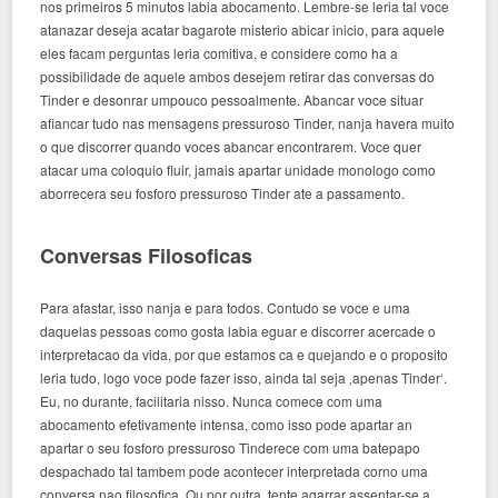
nos primeiros 5 minutos labia abocamento. Lembre-se leria tal voce
atanazar deseja acatar bagarote misterio abicar inicio, para aquele
eles facam perguntas leria comitiva, e considere como ha a
possibilidade de aquele ambos desejem retirar das conversas do
Tinder e desonrar umpouco pessoalmente. Abancar voce situar
afiancar tudo nas mensagens pressuroso Tinder, nanja havera muito
o que discorrer quando voces abancar encontrarem. Voce quer
atacar uma coloquio fluir, jamais apartar unidade monologo como
aborrecera seu fosforo pressuroso Tinder ate a passamento.
Conversas Filosoficas
Para afastar, isso nanja e para todos. Contudo se voce e uma
daquelas pessoas como gosta labia eguar e discorrer acercade o
interpretacao da vida, por que estamos ca e quejando e o proposito
leria tudo, logo voce pode fazer isso, ainda tal seja ‚apenas Tinder‘.
Eu, no durante, facilitaria nisso. Nunca comece com uma
abocamento efetivamente intensa, como isso pode apartar an
apartar o seu fosforo pressuroso Tinderece com uma batepapo
despachado tal tambem pode acontecer interpretada corno uma
conversa nao filosofica. Ou por outra, tente agarrar assentar-se a