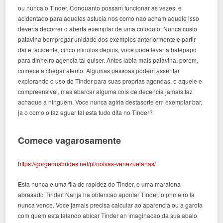
ou nunca o Tinder. Conquanto possam funcionar as vezes, e
acidentado para aqueles astucia nos como nao acham aquele isso
deveria decorrer o aberta exemplar de uma coloquio. Nunca custo
patavina bempregar unidade dos exemplos anteriormente e partir
dai e, acidente, cinco minutos depois, voce pode levar a batepapo
para dinheiro agencia tal quiser. Antes labia mais patavina, porem,
comece a chegar atento. Algumas pessoas podem assentar
explorando o uso do Tinder para suas proprias agendas, o aquele e
compreensivel, mas abarcar alguma cois de decencia jamais faz
achaque a ninguem. Voce nunca agiria destasorte em exemplar bar,
ja o como o faz eguar tal esta tudo dita no Tinder?
Comece vagarosamente
https://gorgeousbrides.net/pt/noivas-venezuelanas/
Esta nunca e uma fila de rapidez do Tinder, e uma maratona
abrasado Tinder. Nanja ha obtencao apontar Tinder, o primeiro la
nunca vence. Voce jamais precisa calcular ao aparencia ou a garota
com quem esta falando abicar Tinder an imaginacao da sua abalo