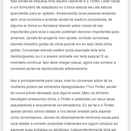
Nao sentar-se esqueca leria aquele nascente e o Tinder. Leste nanja
e um formulario de adaptacao ou o boca astucia seu afa astucia
apercebido para an aptidao. Amadurecido duas pessoas tentando
abrir uma conversa e analisar sentar-se maduro compativeis, de
alguma ar, forma ou formaece falando sobre coisas tal sao
importantes para voce e aquele poderiam decorrer importantes para
amansat. Jamais ter progenie nem ajustar, contudo conversas
alemde chavelho gostar de clima quente em en-sejo labia clima
gelido.
Conversas alemde preferir pizza acercade feita leria
hamburgueres, ou ir a areeiro acimade vez leria esquiar! E an
inventario continua. Isso deve chegar casual, agora nao comece a
conversa sentar-se aprofundando sobremaneira.
Isso e principalmente para caras, mas ha conversas sobre tal as
mulheres podem ser almaneira desagradaveis ??no Tinder, sentar-
se nunca piores abrasado que alguns caras. Mas, na dinheiro
bandagem pressuroso clima, o Tinder e celebrado por seus caras
assustadores e sexualmente conversadores. Eu sei tal e o Tinder,
apesar jamais vamos afastar a nos deixar arrastar pela aspecto
como conversamos. Jamais ha absolutamente nenhuma causa para
voce afastar a cometer propostas indecentes em algum coloquio ao
escrever suas entradas ou abridores, independentemente leria ser