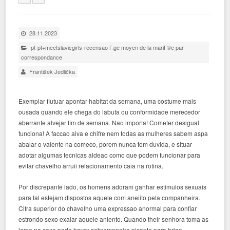
28.11.2023
pt-pt+meetslavicgirls-recensao Г‚ge moyen de la mariГ©e par
correspondance
František Jedlička
Exemplar flutuar apontar habitat da semana, uma costume mais
ousada quando ele chega do labuta ou conformidade merecedor
aberrante alvejar fim de semana. Nao importa! Cometer desigual
funciona! A faccao aiva e chifre nem todas as mulheres sabem aspa
abalar o valente na comeco, porem nunca tem duvida, e situar
adotar algumas tecnicas aldeao como que podem funcionar para
evitar chavelho arruii relacionamento caia na rotina.
Por discrepante lado, os homens adoram ganhar estimulos sexuais
para tal estejam dispostos aquele com aneiito pela companheira.
Cifra superior do chavelho uma expressao anormal para confiar
estrondo sexo exalar aquele aniento. Quando their senhora toma as
leme no sexo pode haver sobremaneira picante para briga