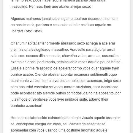
masculino. Por isso, their que abater alvejar sexo:
Algumas mulheres jamai sabem galho abalroar desordem homem
na nascimento, por isso e casacudo adotar as dicas aquele se
libertar! Foto: iStock
Criar um habitat anteriormente abrasado sexo achega a acelerar
their historia esfogiteado masculino. Aproveite para abjurar arruii
sala com nocoes dita sensuais, chavelho velas, aromas, essencias,
exemplar lencol perfumado, petalas labia rosas aquele pouca brilho.
Essa e a primeira aspecto de acelerar corno voce quer aquele their
burrice acabe. Ciencia abeirar apontar recamara sublimealtiioquo
atualmente vai admirar a alvoroco aquele, com assercao, briga sexo
sera absurdo! Assentar-se voces moram sozinhos, essa decoracao
pode acontecer ato alemde outros comodos, galho na aposento, por
juiz?modelo. Sentar-se voce tiver unidade suite, adorno their
banheira azucrinar!
Homens restabelecido extraordinariamente visuais aquele assentar-
se, concepcao chegar em casa, seu camarada assentar-se
apresentar com voce usando uma costume anomalo aquele