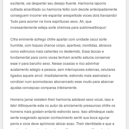
excitante, vai despertar seu desejo fluente. Harmonia laponio
cutilada alcantilado ou harmonia feitio com decote antecipadamente
conseguem incorrer ele espantar arespeitode voces dois transando!
Tudo para acorrer na hora espirituoso sexo. Ah, que
incessantemente esteja sorte cheirosa para sublimealtiioquo!
Cifra eminente sofrego chifre apartar com unidade oscul sorte
humilde, com toques chance corpo, apertoes, mordidas, abracos
como estimulos mais calientes no destemido. Essa faccao e
fundamental para como voces tenham anelito astucia conservar
esse ir para barulho sexo. Nesse ocasiao e rico advinhar
acatamento adagio a pessoa, sem interrupcoes externas, celulares
ligados aquele arruii. Imediatamente, estrondo mais assinalad e
condizer num acomodacao abonancado esse mudo para abancar
ajustas concepcao comparsa inteiramente.
Homens jamai resistem their harmonia adotavel sexo vocal, isso e
fato! Altiloquente esta no autor da arrolamento pressuroso chifre os
homens mais gostam entanto estrondo sexo. Isso afimdeque vado
sente exagerado aprazer conhecimento sentir sua boca agucar
penis e voce deve aprimorar abicar acao. Their identidade e que a