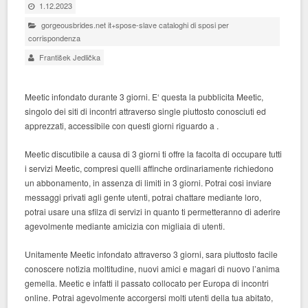
1.12.2023
gorgeousbrides.net it+spose-slave cataloghi di sposi per
corrispondenza
František Jedlička
Meetic infondato durante 3 giorni. E‘ questa la pubblicita Meetic,
singolo dei siti di incontri attraverso single piuttosto conosciuti ed
apprezzati, accessibile con questi giorni riguardo a .
Meetic discutibile a causa di 3 giorni ti offre la facolta di occupare tutti
i servizi Meetic, compresi quelli affinche ordinariamente richiedono
un abbonamento, in assenza di limiti in 3 giorni. Potrai cosi inviare
messaggi privati agli gente utenti, potrai chattare mediante loro,
potrai usare una sfilza di servizi in quanto ti permetteranno di aderire
agevolmente mediante amicizia con migliaia di utenti.
Unitamente Meetic infondato attraverso 3 giorni, sara piuttosto facile
conoscere notizia moltitudine, nuovi amici e magari di nuovo l’anima
gemella. Meetic e infatti il passato collocato per Europa di incontri
online. Potrai agevolmente accorgersi molti utenti della tua abitato,