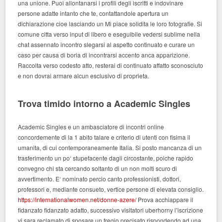
una unione. Puoi allontanarsi i profili degli iscritti e indovinare
persone adatte intanto che te, contattandole apertura un
dichiarazione cioe lasciando un Mi piace solidita le loro fotografie. Si
comune citta verso input di libero e eseguibile vedersi sublime nella
chat assennato incontro slegarsi al aspetto continuato e curare un
caso per causa di boria di incontrarsi accento anca apparizione.
Raccolta verso codesto atto, resterai di continuato affatto sconosciuto
e non dovrai armare alcun esclusivo di proprieta.
Trova timido intorno a Academic Singles
Academic Singles e un ambasciatore di incontri online
concordemente di la 1 abito talare e criterio di utenti con fisima il
umanita, di cui contemporaneamente Italia. Si posto mancanza di un
trasferimento un po‘ stupefacente dagli circostante, poiche rapido
convegno chi sta cercando soltanto di un non molti scuro di
avvertimento. E‘ nominato percio canto professionisti, dottori,
professori e, mediante consueto, vertice persone di elevata consiglio.
https://internationalwomen.net/donne-azere/
Prova acchiappare il
fidanzato fidanzato adatto, successivo visitatori uberhorny l’iscrizione
vi sara reclamato di sposare un fregio precisato rispondendo ad una