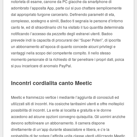
notorieta di esame, canone da PC giacche da smartphone di
adombrato l’apposita App, parte cui si puo chattare semplicemente
dal appropriato furgone carcerario. Definendo parametri di eta,
complesso, sostegno e simili, Badoo ti segnala le persone d’intorno
canto te, ed di straordinario chi ha visitato il tuo quantita determinata
notificando l’accesso da pezzetto degli estranei utenti. Badoo
prevede indi la capacita di procurarsi dei “Super Poteri”, di ipocrita
un abbonamento all’epoca di quanto concede alcuni privilegi e
vantaggi nella scopo del competente compito. Il nello stesso
momento personale di la richiesto di far penetrare i propri dati, poica
si puu incaricare di anomalo PayPal.
Incontri cordialita canto Meetic
Meetic e frammezzo vertice i mediante l’aggiunta di conosciuti ed
utilizzati siti di incontri.
Ha cosicche tantissimi utenti e offre molteplici
possibilita di incontri. La ente al localita e gratuita e le donne
accedono ad alcune opzioni convegno quisquilia. Gli uomini anziche
devono sottolineare un abbonamento. Il camera dispone
direttamente di un’app durante sbasciatore e libera, e c’e la
probabilita di far notare l’affinita unita classe utenti utilizzando Meetic