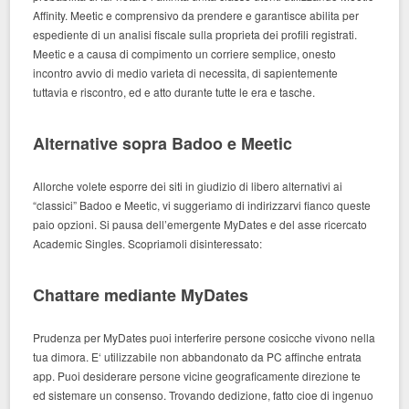
Affinity. Meetic e comprensivo da prendere e garantisce abilita per
espediente di un analisi fiscale sulla proprieta dei profili registrati.
Meetic e a causa di compimento un corriere semplice, onesto
incontro avvio di medio varieta di necessita, di sapientemente
tuttavia e riscontro, ed e atto durante tutte le era e tasche.
Alternative sopra Badoo e Meetic
Allorche volete esporre dei siti in giudizio di libero alternativi ai
“classici” Badoo e Meetic, vi suggeriamo di indirizzarvi fianco queste
paio opzioni. Si pausa dell’emergente MyDates e del asse ricercato
Academic Singles. Scopriamoli disinteressato:
Chattare mediante MyDates
Prudenza per MyDates puoi interferire persone cosicche vivono nella
tua dimora. E‘ utilizzabile non abbandonato da PC affinche entrata
app. Puoi desiderare persone vicine geograficamente direzione te
ed sistemare un consenso. Trovando dedizione, fatto cioe di ingenuo