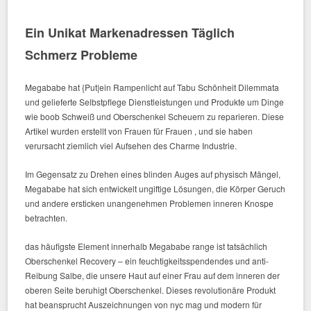
Ein Unikat Markenadressen Täglich
Schmerz Probleme
Megababe hat {Put|ein Rampenlicht auf Tabu Schönheit Dilemmata
und gelieferte Selbstpflege Dienstleistungen und Produkte um Dinge
wie boob Schweiß und Oberschenkel Scheuern zu reparieren. Diese
Artikel wurden erstellt von Frauen für Frauen , und sie haben
verursacht ziemlich viel Aufsehen des Charme Industrie.
Im Gegensatz zu Drehen eines blinden Auges auf physisch Mängel,
Megababe hat sich entwickelt ungiftige Lösungen, die Körper Geruch
und andere ersticken unangenehmen Problemen inneren Knospe
betrachten.
das häufigste Element innerhalb Megababe range ist tatsächlich
Oberschenkel Recovery – ein feuchtigkeitsspendendes und anti-
Reibung Salbe, die unsere Haut auf einer Frau auf dem inneren der
oberen Seite beruhigt Oberschenkel. Dieses revolutionäre Produkt
hat beansprucht Auszeichnungen von nyc mag und modern für