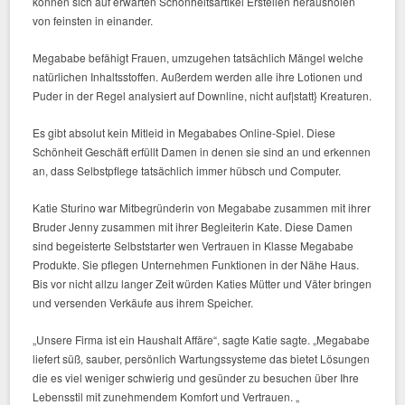
können sich auf erwarten Schönheitsartikel Erstellen herausholen
von feinsten in einander.
Megababe befähigt Frauen, umzugehen tatsächlich Mängel welche
natürlichen Inhaltsstoffen. Außerdem werden alle ihre Lotionen und
Puder in der Regel analysiert auf Downline, nicht auf|statt} Kreaturen.
Es gibt absolut kein Mitleid in Megababes Online-Spiel. Diese
Schönheit Geschäft erfüllt Damen in denen sie sind an und erkennen
an, dass Selbstpflege tatsächlich immer hübsch und Computer.
Katie Sturino war Mitbegründerin von Megababe zusammen mit ihrer
Bruder Jenny zusammen mit ihrer Begleiterin Kate. Diese Damen
sind begeisterte Selbststarter wen Vertrauen in Klasse Megababe
Produkte. Sie pflegen Unternehmen Funktionen in der Nähe Haus.
Bis vor nicht allzu langer Zeit würden Katies Mütter und Väter bringen
und versenden Verkäufe aus ihrem Speicher.
„Unsere Firma ist ein Haushalt Affäre“, sagte Katie sagte. „Megababe
liefert süß, sauber, persönlich Wartungssysteme das bietet Lösungen
die es viel weniger schwierig und gesünder zu besuchen über Ihre
Lebensstil mit zunehmendem Komfort und Vertrauen. „