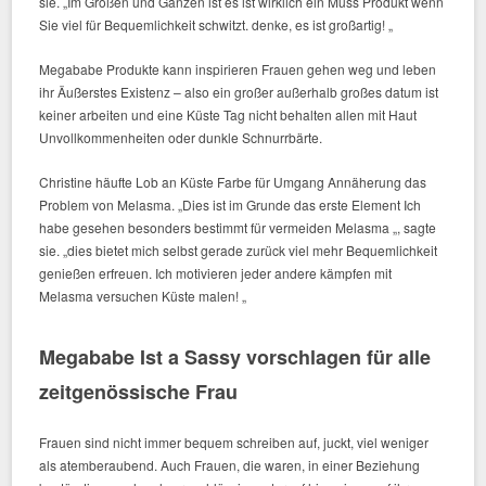
sie. „Im Großen und Ganzen ist es ist wirklich ein Muss Produkt wenn
Sie viel für Bequemlichkeit schwitzt. denke, es ist großartig! „
Megababe Produkte kann inspirieren Frauen gehen weg und leben
ihr Äußerstes Existenz – also ein großer außerhalb großes datum ist
keiner arbeiten und eine Küste Tag nicht behalten allen mit Haut
Unvollkommenheiten oder dunkle Schnurrbärte.
Christine häufte Lob an Küste Farbe für Umgang Annäherung das
Problem von Melasma. „Dies ist im Grunde das erste Element Ich
habe gesehen besonders bestimmt für vermeiden Melasma „, sagte
sie. „dies bietet mich selbst gerade zurück viel mehr Bequemlichkeit
genießen erfreuen. Ich motivieren jeder andere kämpfen mit
Melasma versuchen Küste malen! „
Megababe Ist a Sassy vorschlagen für alle
zeitgenössische Frau
Frauen sind nicht immer bequem schreiben auf, juckt, viel weniger
als atemberaubend. Auch Frauen, die waren, in einer Beziehung