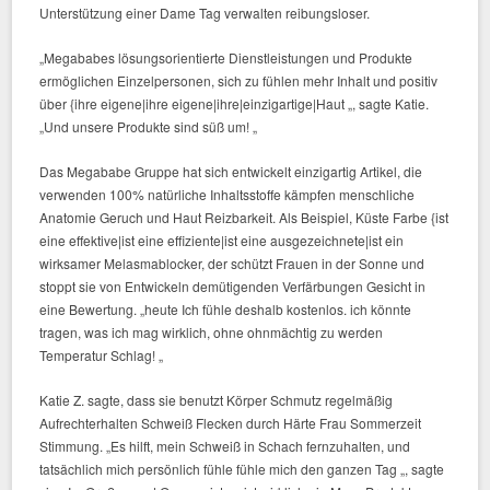
Unterstützung einer Dame Tag verwalten reibungsloser.
„Megababes lösungsorientierte Dienstleistungen und Produkte
ermöglichen Einzelpersonen, sich zu fühlen mehr Inhalt und positiv
über {ihre eigene|ihre eigene|ihre|einzigartige|Haut „, sagte Katie.
„Und unsere Produkte sind süß um! „
Das Megababe Gruppe hat sich entwickelt einzigartig Artikel, die
verwenden 100% natürliche Inhaltsstoffe kämpfen menschliche
Anatomie Geruch und Haut Reizbarkeit. Als Beispiel, Küste Farbe {ist
eine effektive|ist eine effiziente|ist eine ausgezeichnete|ist ein
wirksamer Melasmablocker, der schützt Frauen in der Sonne und
stoppt sie von Entwickeln demütigenden Verfärbungen Gesicht in
eine Bewertung. „heute Ich fühle deshalb kostenlos. ich könnte
tragen, was ich mag wirklich, ohne ohnmächtig zu werden
Temperatur Schlag! „
Katie Z. sagte, dass sie benutzt Körper Schmutz regelmäßig
Aufrechterhalten Schweiß Flecken durch Härte Frau Sommerzeit
Stimmung. „Es hilft, mein Schweiß in Schach fernzuhalten, und
tatsächlich mich persönlich fühle fühle mich den ganzen Tag „, sagte