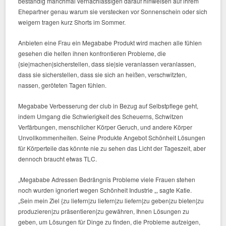
beständig manchmal vernachlässigen darauf hinweisen auf ihrem
Ehepartner genau warum sie verstecken vor Sonnenschein oder sich
weigern tragen kurz Shorts im Sommer.
Anbieten eine Frau ein Megababe Produkt wird machen alle fühlen
gesehen die helfen ihnen konfrontieren Probleme, die
{sie|machen|sicherstellen, dass sie|sie veranlassen veranlassen,
dass sie sicherstellen, dass sie sich an heißen, verschwitzten,
nassen, geröteten Tagen fühlen.
Megababe Verbesserung der club in Bezug auf Selbstpflege geht,
indem Umgang die Schwierigkeit des Scheuerns, Schwitzen
Verfärbungen, menschlicher Körper Geruch, und andere Körper
Unvollkommenheiten. Seine Produkte Angebot Schönheit Lösungen
für Körperteile das könnte nie zu sehen das Licht der Tageszeit, aber
dennoch braucht etwas TLC.
„Megababe Adressen Bedrängnis Probleme viele Frauen stehen
noch wurden ignoriert wegen Schönheit Industrie „, sagte Katie.
„Sein mein Ziel {zu liefern|zu liefern|zu liefern|zu geben|zu bieten|zu
produzieren|zu präsentieren|zu gewähren, Ihnen Lösungen zu
geben, um Lösungen für Dinge zu finden, die Probleme aufzeigen,