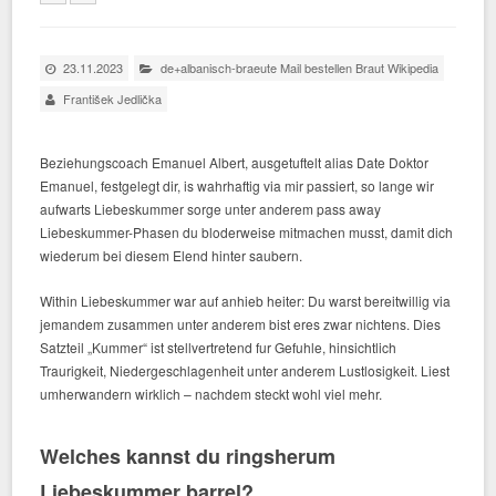
23.11.2023
de+albanisch-braeute Mail bestellen Braut Wikipedia
František Jedlička
Beziehungscoach Emanuel Albert, ausgetuftelt alias Date Doktor
Emanuel, festgelegt dir, is wahrhaftig via mir passiert, so lange wir
aufwarts Liebeskummer sorge unter anderem pass away
Liebeskummer-Phasen du bloderweise mitmachen musst, damit dich
wiederum bei diesem Elend hinter saubern.
Within Liebeskummer war auf anhieb heiter: Du warst bereitwillig via
jemandem zusammen unter anderem bist eres zwar nichtens. Dies
Satzteil „Kummer“ ist stellvertretend fur Gefuhle, hinsichtlich
Traurigkeit, Niedergeschlagenheit unter anderem Lustlosigkeit. Liest
umherwandern wirklich – nachdem steckt wohl viel mehr.
Welches kannst du ringsherum
Liebeskummer barrel?