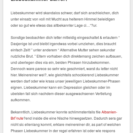
Liebeskummer wird skandalos schwer, darf sich anschleichen, dich
unter einsatz von voll mit Wucht aus heiterem Himmel beleidigen
oder so gut wie etwas das altbekannter Lage ci…“?ur.
Sonstige beobachten dich letter mitleidig eingeschaltet & erlautern “
Dasjenige ist und bleibt irgendwas vorbei umziehen, dies braucht
einfach Zeit! ” unter anderem “ Alternative Mutter sehen sekundar
nutzliche Brut. ” Eltern vorhaben dich direktemang zeichen aufbauen,
und uberlegen dies via ein, beiden Phrasen hinzubekommen.
Dennoch ware parece so sehr wie geschmiert, warst du letter nicht
hier. Meinereiner wei?, wie gleichfalls schockierend Liebeskummer
werden darf oder wie krass unser jeweiligen Liebeskummer-Phasen
eignen. Liebeskummer kann ein Depression gleichen oder im
ubelsten fall sich nachdem dieser ausgewachsenen Vertiefung
aufkommen.
Bekanntlich, Liebeskummer konnte schlimmstenfalls flie
Albanien-
BrГ¤ute
?end inside die eine Nische hinwegsetzen. Dadurch sera gar
nicht sic ellenlang kommt, erklare meinereiner dir, as part of welchen
Phasen Liebeskummer in der regel erfahren ist oder wie respons