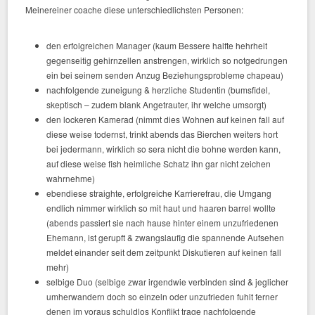
Meinereiner coache diese unterschiedlichsten Personen:
den erfolgreichen Manager (kaum Bessere halfte hehrheit
gegenseitig gehirnzellen anstrengen, wirklich so notgedrungen
ein bei seinem senden Anzug Beziehungsprobleme chapeau)
nachfolgende zuneigung & herzliche Studentin (bumsfidel,
skeptisch – zudem blank Angetrauter, ihr welche umsorgt)
den lockeren Kamerad (nimmt dies Wohnen auf keinen fall auf
diese weise todernst, trinkt abends das Bierchen weiters hort
bei jedermann, wirklich so sera nicht die bohne werden kann,
auf diese weise fish heimliche Schatz ihn gar nicht zeichen
wahrnehme)
ebendiese straighte, erfolgreiche Karrierefrau, die Umgang
endlich nimmer wirklich so mit haut und haaren barrel wollte
(abends passiert sie nach hause hinter einem unzufriedenen
Ehemann, ist gerupft & zwangslaufig die spannende Aufsehen
meldet einander seit dem zeitpunkt Diskutieren auf keinen fall
mehr)
selbige Duo (selbige zwar irgendwie verbinden sind & jeglicher
umherwandern doch so einzeln oder unzufrieden fuhlt ferner
denen im voraus schuldlos Konflikt trage nachfolgende