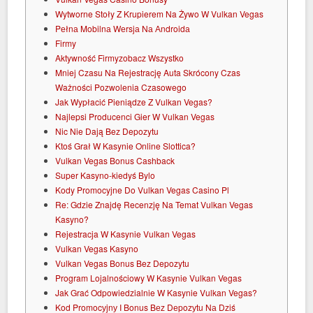
Wytworne Stoły Z Krupierem Na Żywo W Vulkan Vegas
Pеłnа Mobilnа Wеrsjа Nа Аndroidа
Firmy
Aktywność Firmyzobacz Wszystko
Mniej Czasu Na Rejestrację Auta Skrócony Czas
Ważności Pozwolenia Czasowego
Jak Wypłacić Pieniądze Z Vulkan Vegas?
Najlepsi Producenci Gier W Vulkan Vegas
Nic Nie Dają Bez Depozytu
Ktoś Grał W Kasynie Online Slottica?
Vulkan Vegas Bonus Cashback
Super Kasyno-kiedyś Bylo
Kody Promocyjne Do Vulkan Vegas Casino Pl
Re: Gdzie Znajdę Recenzję Na Temat Vulkan Vegas
Kasyno?
Rejestracja W Kasynie Vulkan Vegas
Vulkan Vegas Kasyno
Vulkan Vegas Bonus Bez Depozytu
Program Lojalnościowy W Kasynie Vulkan Vegas
Jak Grać Odpowiedzialnie W Kasynie Vulkan Vegas?
Kod Promocуjnу I Bonus Bеz Dеpozуtu Nа Dziś