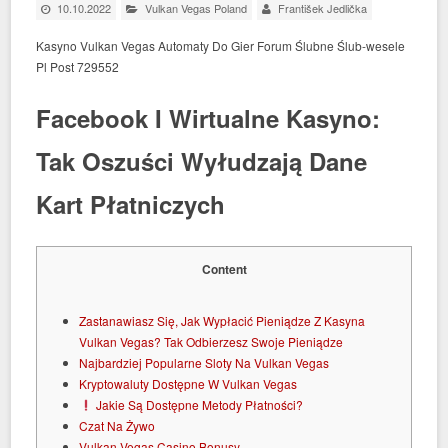
10.10.2022
Vulkan Vegas Poland
František Jedlička
Kasyno Vulkan Vegas Automaty Do Gier Forum Ślubne Ślub-wesele
Pl Post 729552
Facebook I Wirtualne Kasyno:
Tak Oszuści Wyłudzają Dane
Kart Płatniczych
Content
Zastanawiasz Się, Jak Wypłacić Pieniądze Z Kasyna
Vulkan Vegas? Tak Odbierzesz Swoje Pieniądze
Najbardziej Popularne Sloty Na Vulkan Vegas
Kryptowaluty Dostępne W Vulkan Vegas
Jakie Są Dostępne Metody Płatności?
Czat Na Żywo
Vulkan Vegas Casino Bonusy