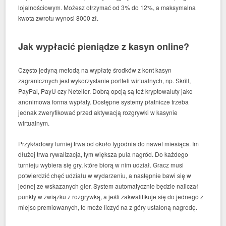
lojalnościowym. Możesz otrzymać od 3% do 12%, a maksymalna
kwota zwrotu wynosi 8000 zł.
Jak wypłacić pieniądze z kasyn online?
Często jedyną metodą na wypłatę środków z kont kasyn
zagranicznych jest wykorzystanie portfeli wirtualnych, np. Skrill,
PayPal, PayU czy Neteller. Dobrą opcją są też kryptowaluty jako
anonimowa forma wypłaty. Dostępne systemy płatnicze trzeba
jednak zweryfikować przed aktywacją rozgrywki w kasynie
wirtualnym.
Przykładowy turniej trwa od około tygodnia do nawet miesiąca. Im
dłużej trwa rywalizacja, tym większa pula nagród. Do każdego
turnieju wybiera się gry, które biorą w nim udział. Gracz musi
potwierdzić chęć udziału w wydarzeniu, a następnie bawi się w
jednej ze wskazanych gier. System automatycznie będzie naliczał
punkty w związku z rozgrywką, a jeśli zakwalifikuje się do jednego z
miejsc premiowanych, to może liczyć na z góry ustaloną nagrodę.