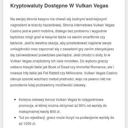
Kryptowaluty Dostępne W Vulkan Vegas
Na swojej stronie kasyno nie chwali się żadnymi ważniejszymi
nagrodami w branży hazardowej. Strona internetowa Vulkan Vegas
Casino jest w pełni mobilna, dlatego bez problemu i wygodnie
będziesz mógł grać w kasynie także na swoim smartfonie czy
tablecie. Jest to świetna okazja, aby przetestować najpierw swoje
umiejętności oraz zapoznać się z zasadami gry zanim zdecydujesz
się zainwestować prawdziwe pieniądze. Jeśli chodzi o sloty, to w
Vulkan Vegas znajdziemy ich całe mnóstwo. Do wyboru graczy
oddano klasyki takie jak Book of Dead czy Immortal Romance, ale i
nowsze hity takie jak Fat Rabbit czy Millionaire. Vulkan Vegas Casino
oferuje szeroki wachlarz metod płatności, więc na pewno nikt nie
pozostanie tutaj pozbawiony możliwości zabawy.
Kolejna ciekawy bonus Vulkan Vegas to cotygodniowa
promocja, w której można otrzymać aż 90% od wpłaty do
maksymalnej kwoty 800 zł.
Tuż po rejestracji gracz może liczyć na podwojenie wpłaty do
aż 1200 zł.