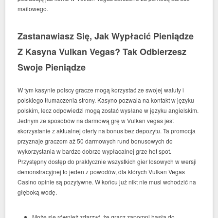
mailowego.
Zastanawiasz Się, Jak Wypłacić Pieniądze
Z Kasyna Vulkan Vegas? Tak Odbierzesz
Swoje Pieniądze
W tym kasynie polscy gracze mogą korzystać ze swojej waluty i
polskiego tłumaczenia strony. Kasyno pozwala na kontakt w języku
polskim, lecz odpowiedzi mogą zostać wysłane w języku angielskim.
Jednym ze sposobów na darmową grę w Vulkan vegas jest
skorzystanie z aktualnej oferty na bonus bez depozytu. Ta promocja
przyznaje graczom aż 50 darmowych rund bonusowych do
wykorzystania w bardzo dobrze wypłacalnej grze hot spot.
Przystępny dostęp do praktycznie wszystkich gier losowych w wersji
demonstracyjnej to jeden z powodów, dla których Vulkan Vegas
Casino opinie są pozytywne. W końcu już nikt nie musi wchodzić na
głęboką wodę.
Może się również zdarzyć, że gracz zapomni hasła do