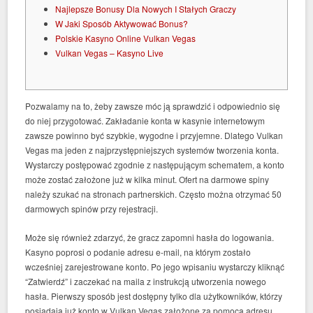
Najlepsze Bonusy Dla Nowych I Stałych Graczy
W Jaki Sposób Aktywować Bonus?
Polskie Kasyno Online Vulkan Vegas
Vulkan Vegas – Kasyno Live
Pozwalamy na to, żeby zawsze móc ją sprawdzić i odpowiednio się
do niej przygotować. Zakładanie konta w kasynie internetowym
zawsze powinno być szybkie, wygodne i przyjemne. Dlatego Vulkan
Vegas ma jeden z najprzystępniejszych systemów tworzenia konta.
Wystarczy postępować zgodnie z następującym schematem, a konto
może zostać założone już w kilka minut. Ofert na darmowe spiny
należy szukać na stronach partnerskich. Często można otrzymać 50
darmowych spinów przy rejestracji.
Może się również zdarzyć, że gracz zapomni hasła do logowania.
Kasyno poprosi o podanie adresu e-mail, na którym zostało
wcześniej zarejestrowane konto. Po jego wpisaniu wystarczy kliknąć
“Zatwierdź” i zaczekać na maila z instrukcją utworzenia nowego
hasła. Pierwszy sposób jest dostępny tylko dla użytkowników, którzy
posiadają już konto w Vulkan Vegas założone za pomocą adresu