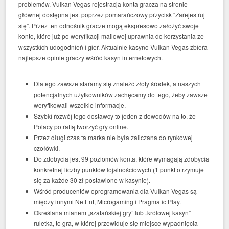
problemów. Vulkan Vegas rejestracja konta gracza na stronie
głównej dostępna jest poprzez pomarańczowy przycisk “Zarejestruj
się”. Przez ten odnośnik gracze mogą ekspresowo założyć swoje
konto, które już po weryfikacji mailowej uprawnia do korzystania ze
wszystkich udogodnień i gier. Aktualnie kasyno Vulkan Vegas zbiera
najlepsze opinie graczy wśród kasyn internetowych.
Dlatego zawsze staramy się znaleźć złoty środek, a naszych
potencjalnych użytkowników zachęcamy do tego, żeby zawsze
weryfikowali wszelkie informacje.
Szybki rozwój tego dostawcy to jeden z dowodów na to, że
Polacy potrafią tworzyć gry online.
Przez długi czas ta marka nie była zaliczana do rynkowej
czołówki.
Do zdobycia jest 99 poziomów konta, które wymagają zdobycia
konkretnej liczby punktów lojalnościowych (1 punkt otrzymuje
się za każde 30 zł postawione w kasynie).
Wśród producentów oprogramowania dla Vulkan Vegas są
między innymi NetEnt, Microgaming i Pragmatic Play.
Określana mianem „szatańskiej gry” lub „królowej kasyn”
ruletka, to gra, w której przewiduje się miejsce wypadnięcia