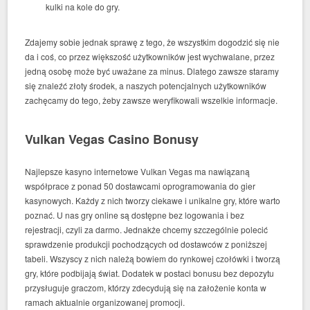
kulki na kole do gry.
Zdajemy sobie jednak sprawę z tego, że wszystkim dogodzić się nie
da i coś, co przez większość użytkowników jest wychwalane, przez
jedną osobę może być uważane za minus. Dlatego zawsze staramy
się znaleźć złoty środek, a naszych potencjalnych użytkowników
zachęcamy do tego, żeby zawsze weryfikowali wszelkie informacje.
Vulkan Vegas Casino Bonusy
Najlepsze kasyno internetowe Vulkan Vegas ma nawiązaną
współprace z ponad 50 dostawcami oprogramowania do gier
kasynowych. Każdy z nich tworzy ciekawe i unikalne gry, które warto
poznać. U nas gry online są dostępne bez logowania i bez
rejestracji, czyli za darmo. Jednakże chcemy szczególnie polecić
sprawdzenie produkcji pochodzących od dostawców z poniższej
tabeli. Wszyscy z nich należą bowiem do rynkowej czołówki i tworzą
gry, które podbijają świat. Dodatek w postaci bonusu bez depozytu
przysługuje graczom, którzy zdecydują się na założenie konta w
ramach aktualnie organizowanej promocji.