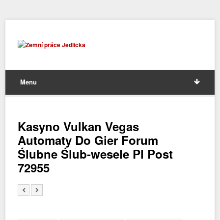
Menu
Kasyno Vulkan Vegas
Automaty Do Gier Forum
Ślubne Ślub-wesele Pl Post
72955