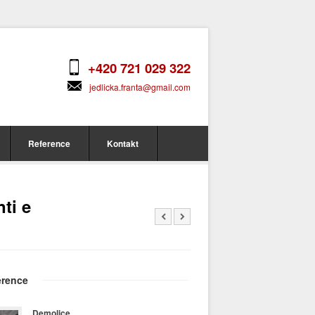
+420 721 029 322
jedlicka.franta@gmail.com
Reference
Kontakt
ti e
erence
Demolice