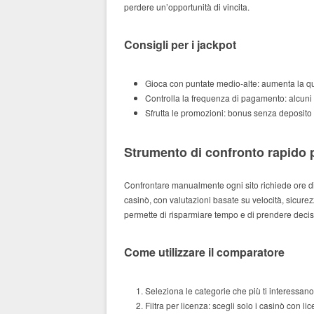
perdere un’opportunità di vincita.
Consigli per i jackpot
Gioca con puntate medio‑alte: aumenta la qu
Controlla la frequenza di pagamento: alcuni g
Sfrutta le promozioni: bonus senza deposito o
Strumento di confronto rapido p
Confrontare manualmente ogni sito richiede ore di
casinò, con valutazioni basate su velocità, sicurez
permette di risparmiare tempo e di prendere decis
Come utilizzare il comparatore
Seleziona le categorie che più ti interessan
Filtra per licenza: scegli solo i casinò con 