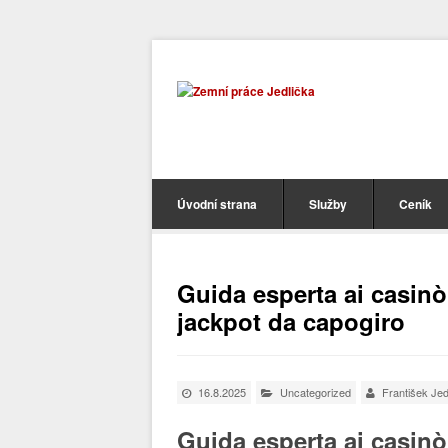
Úvodní strana
Služby
Ceník
Guida esperta ai casinò
jackpot da capogiro
16.8.2025
Uncategorized
František Jed
Guida esperta ai casinò 