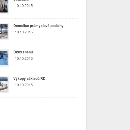
10.10.2015
Demolice průmyslové podlahy
10.10.2015
Úklid sněhu
10.10.2015
Výkopy základů RD
10.10.2015