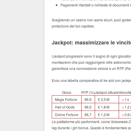
Pagamenti ritardati o richieste di documenti 
Scegliendo un casino non aams sicuri, puoi godere 
protezione del tuo capitale.
Jackpot: massimizzare le vincit
I jackpot progressivi sono il sogno di ogni giocat
montepremi che può raggiungere cifre astronomich
garantisce una connessione veloce e un RTP (Retu
Ecco una tabella comparativa di tre slot con jackpo
Gioco
RTP (%)
Jackpot attuale
Velocit
Mega Fortune
96,6
€ 2,5 M
< 1 s
Hall of Gods
96,5
€ 1,8 M
< 1,2 
Divine Fortune
96,7
€ 1,2 M
< 0,9 
Le piattaforme più performanti, come Volareweb.Co
lag durante i giri bonus. Questo è fondamentale p