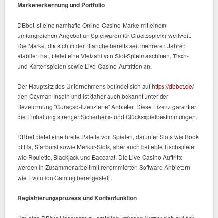
Markenerkennung und Portfolio
DBbet ist eine namhafte Online-Casino-Marke mit einem
umfangreichen Angebot an Spielwaren für Glücksspieler weltweit.
Die Marke, die sich in der Branche bereits seit mehreren Jahren
etabliert hat, bietet eine Vielzahl von Slot-Spielmaschinen, Tisch-
und Kartenspielen sowie Live-Casino-Auftritten an.
Der Hauptsitz des Unternehmens befindet sich auf
https://dbbet.de/
den Cayman-Inseln und ist daher auch bekannt unter der
Bezeichnung "Curaçao-lizenzierte" Anbieter. Diese Lizenz garantiert
die Einhaltung strenger Sicherheits- und Glücksspielbestimmungen.
DBbet bietet eine breite Palette von Spielen, darunter Slots wie Book
of Ra, Starburst sowie Merkur-Slots, aber auch beliebte Tischspiele
wie Roulette, Blackjack und Baccarat. Die Live-Casino-Auftritte
werden in Zusammenarbeit mit renommierten Software-Anbietern
wie Evolution Gaming bereitgestellt.
Registrierungsprozess und Kontenfunktion
Um eine DBbet-Userkonto zu erstellen, müssen Nutzer sich auf der