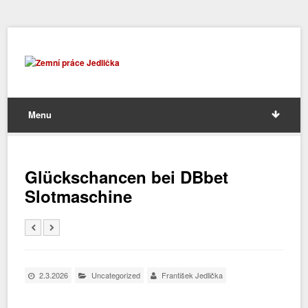
Menu
Glückschancen bei DBbet
Slotmaschine
2.3.2026
Uncategorized
František Jedlička