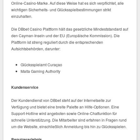
Online-Casino-Marke. Auf diese Weise hat es sich verpflichtet, alle
wichtigen Sicherheits- und Glücksspielbestimmungen strikt
einzuhalten.
Die DBbet Casino Plattform hält das gesetzliche Mindeststandard auf
den Cayman-Inseln und der EU (Europäische Kommission). Die
Plattform ist streng reguliert durch die entsprechenden
Aufsichtsbehörden, darunter:
Glücksspielamt Curaçao
Malta Gaming Authority
Kundenservice
Der Kundendienst von DBbet steht auf der Internetseite zur
Verfügung und bietet eine breite Palette an Hilfe-Optionen. Eine
Support-Hotline wird angeboten sowie Online-Chatfunktion für
schnelle Unterstützung. Die Mitarbeiter sind erfahren in Fragen rund
um die Website, einschließlich Anmeldung bis hin zu Glücksspielen.
Benutzererlebnis