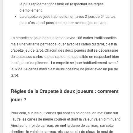
le plus rapidement possible en respectant les règles
d’empilement.
La crapette se joue habituellement avec 2 jeux de 54 cartes
mais c’est aussi possible de jouer avec un jeu de tarot.
La crapette se joue habituellement avec 108 cartes traditionnelles
mais une variante permet de jouer avec les cartes du tarot, c’est la
crapette jeu de tarot. Chacun des deux joueurs doit se débarrasser
de toutes ses cartes le plus rapidement possible en respectant bien
les règles d’empilement. La crapette se joue habituellement avec 2
jeux de 54 cartes mais c’est aussi possible de jouer avec un jeu de
tarot.
Règles de la Crapette à deux joueurs : comment
jouer ?
Pour cela, sur les huit cartes qui sont en colonnes, on met l’une sur
l’autre les cartes de même couleur et dont la valeur va en diminuant.
Ainsi sur un roi de carreau, on met la dame de carreau, sur cette
dernière, le valet de carreau, etc. sur un dix de pique, le neuf de