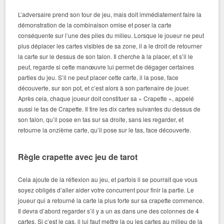
L’adversaire prend son tour de jeu, mais doit immédiatement faire la
démonstration de la combinaison omise et poser la carte
conséquente sur l’une des piles du milieu. Lorsque le joueur ne peut
plus déplacer les cartes visibles de sa zone, il a le droit de retourner
la carte sur le dessus de son talon. Il cherche à la placer, et s’il le
peut, regarde si cette manœuvre lui permet de dégager certaines
parties du jeu. S’il ne peut placer cette carte, il la pose, face
découverte, sur son pot, et c’est alors à son partenaire de jouer.
Après cela, chaque joueur doit constituer sa « Crapette », appelé
aussi le tas de Crapette. Il tire les dix cartes suivantes du dessus de
son talon, qu’il pose en tas sur sa droite, sans les regarder, et
retourne la onzième carte, qu’il pose sur le tas, face découverte.
Règle crapette avec jeu de tarot
Cela ajoute de la réflexion au jeu, et parfois il se pourrait que vous
soyez obligés d’aller aider votre concurrent pour finir la partie. Le
joueur qui a retourné la carte la plus forte sur sa crapette commence.
Il devra d’abord regarder s’il y a un as dans une des colonnes de 4
cartes. Si c’est le cas, il lui faut mettre la ou les cartes au milieu de la