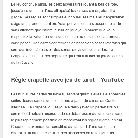
Le jeu continue ainsi, les deux adversaires jouant à tour de rôle,
jusqu’à ce que l’un d’eux ait épuisé toutes ses cartes, alors il a
gagné. Ses règles sont simples et rigoureuses mais leur application
exige une grande attention. Vous pouvez toujours poser une carte
sans attendre que l’autre joueur ait joué, du moment que vous
respectiez la valeur en-dessous ou bien au-dessus de la dernière
carte posée. Ces cartes constituent les bases des cases latérales qui
sont destinées à recevoir des séries provisoires de cartes. La
Crapette est un jeu très populaire qui tient à la fois du jeu de cartes et
de la réussite.
Règle crapette avec jeu de tarot – YouTube
Les huit autres cartes du tableau servent quant à elles à élaborer les
suites décroissantes que l’on forme à partir de cartes en Couleur
alternée . La crapette, qui se joue à deux (avec un partenaire ou
contre l’ordinateur) nécessite de se débarrasser de toutes ses cartes
le plus rapidement possible en respectant les règles d’empilement.
Chaque mouvement est constitué du transfert d’une carte d’un
endroit à un autre. Les huit cartes disposées entre les joueurs