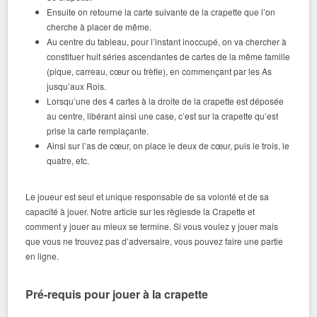
Ensuite on retourne la carte suivante de la crapette que l’on
cherche à placer de même.
Au centre du tableau, pour l’instant inoccupé, on va chercher à
constituer huit séries ascendantes de cartes de la même famille
(pique, carreau, cœur ou trèfle), en commençant par les As
jusqu’aux Rois.
Lorsqu’une des 4 cartes à la droite de la crapette est déposée
au centre, libérant ainsi une case, c’est sur la crapette qu’est
prise la carte remplaçante.
Ainsi sur l’as de cœur, on place le deux de cœur, puis le trois, le
quatre, etc.
Le joueur est seul et unique responsable de sa volonté et de sa
capacité à jouer. Notre article sur les règlesde la Crapette et
comment y jouer au mieux se termine. Si vous voulez y jouer mais
que vous ne trouvez pas d’adversaire, vous pouvez faire une partie
en ligne.
Pré-requis pour jouer à la crapette