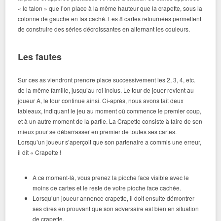
« le talon » que l’on place à la même hauteur que la crapette, sous la
colonne de gauche en tas caché. Les 8 cartes retournées permettent
de construire des séries décroissantes en alternant les couleurs.
Les fautes
Sur ces as viendront prendre place successivement les 2, 3, 4, etc.
de la même famille, jusqu’au roi inclus. Le tour de jouer revient au
joueur A, le tour continue ainsi. Ci-après, nous avons fait deux
tableaux, indiquant le jeu au moment où commence le premier coup,
et à un autre moment de la partie. La Crapette consiste à faire de son
mieux pour se débarrasser en premier de toutes ses cartes.
Lorsqu’un joueur s’aperçoit que son partenaire a commis une erreur,
il dit « Crapette !
A ce moment-là, vous prenez la pioche face visible avec le
moins de cartes et le reste de votre pioche face cachée.
Lorsqu’un joueur annonce crapette, il doit ensuite démontrer
ses dires en prouvant que son adversaire est bien en situation
de crapette.