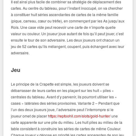
Il est ainsi plus facile de combiner sa stratégie de déplacement des
cartes. Au centre du tableau, pour l’instant inoccupé, on va chercher
à constituer huit séries ascendantes de cartes de la même famille
(pique, carreau, cœur ou trèfle), en commençant par les As jusqu’aux
Rois. Une case vide peut recevoir une carte de n’importe quelle
valeur ou couleur. Un joueur joue autant de fois qu’il peut jouer, c’est
ensuite le tour de son adversaire. Les deux joueurs ont chacun un
jeu de 52 cartes qu’ils mélangent, coupent, puis échangent avec leur
adversaire.
Jeu
Le principe de la Crapette est simple, les joueurs doivent se
débarrasser de leurs cartes en les plaçant sur les huit « piles »
centrales du tableau. Avant d’y parvenir, ils pourront utiliser les «
cases » latérales des séries provisoires. Variante 2 – Pendant que
l’un des deux joueurs joue, l’adversaire peut l’interrompre si le
joueur omet de placer
https://reptoohil.com/slots/gold-hunter/
une
carte apparente sur une pile du milieu. Les huit piles au milieu de la
table consistent à construire les séries de cartes de même Couleur.
Chaque joueur y dépose en priorité les cartes apparentes de son jeu