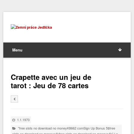
Menu
Crapette avec un jeu de
tarot : Jeu de 78 cartes
1.1.1970
"free slots no download no money️️K8662 com️Sign Up Bonus 5$free
slots no download no moneyn4kfree slots no download no moneyn4k" Le