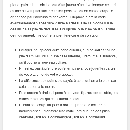
pique, puis le huit, etc. Le tour d’un joueur s’achève lorsque celui-ci
estime n’avoir plus aucune action possible, ou en cas de crapette
annoncée par l’adversaire et avérée. Il déplace alors la carte
éventuellement placée face visible au dessus de sa pioche sur le
dessus de sa pile de défausse. Lorsqu’un joueur ne peut plus faire
de mouvement, il retourne la première carte de son talon.
Lorsqu’il peut placer cette carte ailleurs, que ce soit dans une
pile du milieu, ou sur une case latérale, il retourne la suivante,
qu’il pourra à nouveau utiliser.
N’hésitez pas à prendre votre temps avant de jouer les cartes
de votre talon et de votre crapette.
La différence des points est payée à celui qui en a le plus, par
celui qui en a le moins.
Puis encore à droite, il pose à l’envers, figures contre table, les
cartes restantes qui constituent le talon.
Durant son coup, un joueur doit, en priorité, effectuer tout
mouvement qui transfère une carte libre sur une des piles
centrales, soit en la commençant , soit en la continuant.