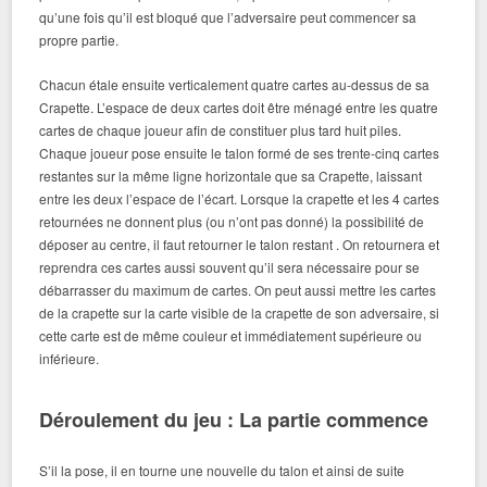
qu’une fois qu’il est bloqué que l’adversaire peut commencer sa
propre partie.
Chacun étale ensuite verticalement quatre cartes au-dessus de sa
Crapette. L’espace de deux cartes doit être ménagé entre les quatre
cartes de chaque joueur afin de constituer plus tard huit piles.
Chaque joueur pose ensuite le talon formé de ses trente-cinq cartes
restantes sur la même ligne horizontale que sa Crapette, laissant
entre les deux l’espace de l’écart. Lorsque la crapette et les 4 cartes
retournées ne donnent plus (ou n’ont pas donné) la possibilité de
déposer au centre, il faut retourner le talon restant . On retournera et
reprendra ces cartes aussi souvent qu’il sera nécessaire pour se
débarrasser du maximum de cartes. On peut aussi mettre les cartes
de la crapette sur la carte visible de la crapette de son adversaire, si
cette carte est de même couleur et immédiatement supérieure ou
inférieure.
Déroulement du jeu : La partie commence
S’il la pose, il en tourne une nouvelle du talon et ainsi de suite