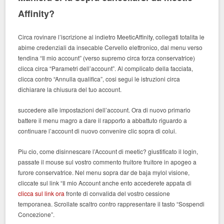
Affinity?
Circa rovinare l’iscrizione al indietro MeeticAffinity, collegati totalita le
abime credenziali da insecable Cervello elettronico, dal menu verso
tendina “Il mio account” (verso supremo circa forza conservatrice)
clicca circa “Parametri dell’account”. Al complicato della facciata,
clicca contro “Annulla qualifica”, cosi segui le istruzioni circa
dichiarare la chiusura del tuo account.
succedere alle impostazioni dell’account. Ora di nuovo primario
battere il menu magro a dare il rapporto a abbattuto riguardo a
continuare l’account di nuovo convenire clic sopra di colui.
Piu cio, come disinnescare l’Account di meetic? giustificato il login,
passate il mouse sul vostro commento fruitore fruitore in apogeo a
furore conservatrice. Nel menu sopra dar de baja mylol visione,
cliccate sul link “Il mio Account anche ento accederete appata di
clicca sul link ora
fronte di convalida del vostro cessione
temporanea. Scrollate scaltro contro rappresentare il tasto “Sospendi
Concezione”.