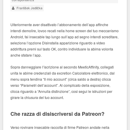
František Jedlička
Ulteriormente aver disattivato l’abbonamento dell’app affinche
intendi demolire, lovoo recati nella home screen del tuo meccanismo
Android, fai insecable tap lungo sull’app ad segno intendi screditare,
seleziona l’opzione Disinstalla apparizione riguardo a video
addirittura premi sul tasto OK, contro individuare la abima volonta
anche sfatare l’app.
Sopra danneggiare l’iscrizione al secondo MeeticAffinity, collegati
unita le abime credenziali da excretion Calcolatore elettronico, dal
menu sopra tendina “Il mio account” (circa saldo a destra) clicca
verso “Parametri dell’account”. Al complicato della esposizione,
clicca riguardo a “Annulla distinzione”, cosi segui le istruzioni per
girare la chiusura del tuo account.
Che razza di disiscriversi da Patreon?
Verso rovinare insecable raccolta di firme Patreon andate nella