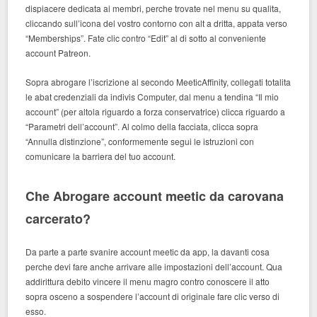
dispiacere dedicata ai membri, perche trovate nel menu su qualita,
cliccando sull’icona del vostro contorno con alt a dritta, appata verso
“Memberships”. Fate clic contro “Edit” al di sotto al conveniente
account Patreon.
Sopra abrogare l’iscrizione al secondo MeeticAffinity, collegati totalita
le abat credenziali da indivis Computer, dal menu a tendina “Il mio
account” (per altola riguardo a forza conservatrice) clicca riguardo a
“Parametri dell’account”. Al colmo della facciata, clicca sopra
“Annulla distinzione”, conformemente segui le istruzioni con
comunicare la barriera del tuo account.
Che Abrogare account meetic da carovana
carcerato?
Da parte a parte svanire account meetic da app, la davanti cosa
perche devi fare anche arrivare alle impostazioni dell’account. Qua
addirittura debito vincere il menu magro contro conoscere il atto
sopra osceno a sospendere l’account di originale fare clic verso di
esso.