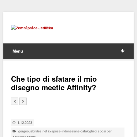
Menu
Che tipo di sfatare il mio
disegno meetic Affinity?
1.12.2023
gorgeousbrides.net it+spose-indonesiane cataloghi di sposi per
corrispondenza