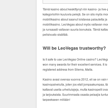
Tämä kasino about keskittynyt niin kasino- ja liv
kategorioihin kuuluvia pelejä. Se on siis myös mo
mobiilikasino about saanut loistavaa palautetta ja
mobiilikasino. LeoVegas about myös valtavan monip
ja runsaasti valtavan suuria bonuksia. Tämä katta
pelisivusto sisältää.
Will be LeoVegas trustworthy?
Is it safe to use LeoVegas Online casino? LeoVega
won many awards for their excellent services. It i
registered address from Sliema, Malta.
Kasino avasi ovensa vuonna 2012, eli se on vain 6
kasinopalveluita, joten jos etsit jompaakumpaa, t
kattavat useita urheilulajeja, mutta kasinopelit o
ja tarjouksista. Suurimmasta osasta pelaajia tuntuu,
tarpeekseen millään!