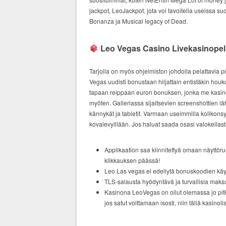
jackpot, LeoJackpot, jota voi tavoitella useissa s
Bonanza ja Musical legacy of Dead.
Leo Vegas Casino Livekasinopel
Tarjolla on myös ohjelmiston johdolla pelattavia 
Vegas uudisti bonustaan hiljattain entistäkin houk
tapaan reippaan euron bonuksen, jonka me kasinope
myöten. Galleriassa sijaitsevien screenshottien läht
kännykät ja tabletit. Varmaan useimmilla kolikonsylk
kovalevyillään. Jos haluat saada osasi valokeilasta
Applikaation saa kiinnitettyä omaan näyttöru
klikkauksen päässä!
Leo Las vegas ei edellytä bonuskoodien käyt
TLS-salausta hyödyntävä ja turvallisia maks
Kasinona LeoVegas on ollut olemassa jo pitkä
jos satut voittamaan isosti, niin tällä kasino