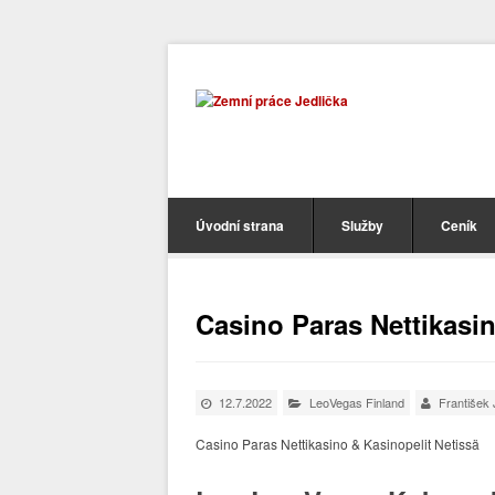
Úvodní strana
Služby
Ceník
Casino Paras Nettikasin
12.7.2022
LeoVegas Finland
František 
Casino Paras Nettikasino & Kasinopelit Netissä