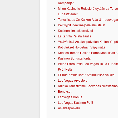
Kampanjat
Miten Kasinolle Rekisteröidytään Ja Terv
Lunastetaan?
Turvallisuus On Kaiken A Ja U – Leovegas
Pelityypit [newline]pelivalmistajat
Kasinon Ilmaiskierrokset
Ei Kannta Pelata Täällä
Ystävällistä Asiakaspalvelua Kellon Ympä
Kotiutukset Hoidetaan Viipymättä
Kenties Tämän Hetken Paras Mobiilikasin
Kasinon Bonustarjonta
Pelaa Starburstia Leo Vegasilla Ja Lunast
Pyöritystä
Ei Tule Kotiutukset 15minuutissa Vaikka…
Leo Vegas Arvostelu
Kuinka Tarkistimme Leovegas Nettikasin
Bonukset
Leovegas Bonus
Leo Vegas Kasinon Pelit
Asiakaspalvelu