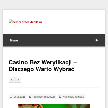
Menu
Casino Bez Weryfikacji –
Dlaczego Warto Wybrać
26.2.2026
casinoonline26021
František Jedlička