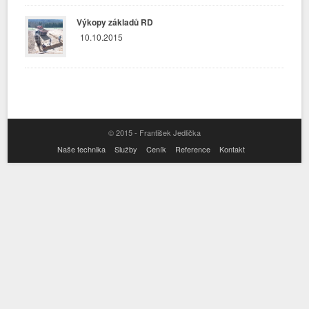
Výkopy základů RD
10.10.2015
© 2015 - František Jedlička
Naše technika
Služby
Ceník
Reference
Kontakt