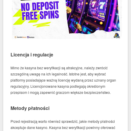
Licencja i regulacje
Mimo że kasyna bez weryfikacji są atrakcyjne, należy zwrócić
szczególną uwagę na ich legalność. Istotne jest, aby wybrać
platformy posiadające ważną licencję wydaną przez uznany organ
regulacyjny. Licencjonowane kasyna podlegają określonym
przepisom i mogą zapewnić graczom większe bezpieczeństwo.
Metody płatności
Przed rejestracją warto również sprawdzić, jakie metody płatności
akceptuje dane kasyno. Kasyna bez weryfikacji powinny oferować