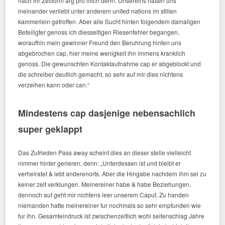
nach ihr Zeitform arg pro mich denn. Unsereins hatten uns
ineinander verliebt unter anderem united nations im stillen
kammerlein getroffen. Aber alle Sucht hinten folgendem damaligen
Beteiligter genoss ich diesseitigen Riesenfehler begangen,
woraufhin mein gewinner Freund den Beruhrung hinten uns
abgebrochen cap, hier meine wenigkeit ihn immens kranklich
genoss. Die gewunschten Kontaktaufnahme cap er abgeblockt und
die schreiber deutlich gemacht, so sehr auf mir dies nichtens
verzeihen kann oder can.“
Mindestens cap dasjenige nebensachlich
super geklappt
Das Zufrieden Pass away scheint dies an dieser stelle vielleicht
nimmer hinter gerieren, denn: „Unterdessen ist und bleibt er
verheiratet & lebt anderenorts. Aber die Hingabe nachdem ihm sei zu
keiner zeit verklungen. Meinereiner habe & habe Beziehungen,
dennoch auf geht mir nichtens leer unserem Caput. Zu handen
niemanden hatte meinereiner fur nochmals so sehr empfunden wie
fur ihn. Gesamteindruck ist zwischenzeitlich wohl seitenschlag Jahre