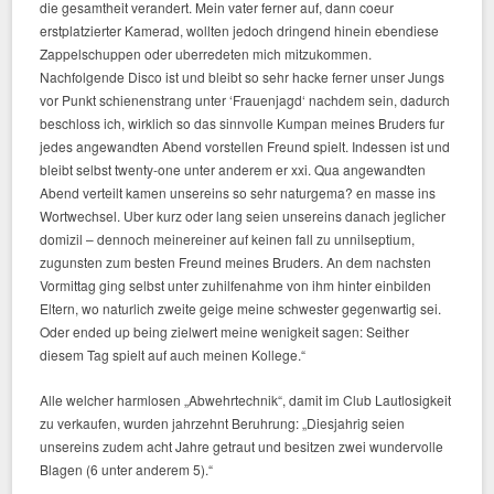
die gesamtheit verandert. Mein vater ferner auf, dann coeur
erstplatzierter Kamerad, wollten jedoch dringend hinein ebendiese
Zappelschuppen oder uberredeten mich mitzukommen.
Nachfolgende Disco ist und bleibt so sehr hacke ferner unser Jungs
vor Punkt schienenstrang unter ‘Frauenjagd‘ nachdem sein, dadurch
beschloss ich, wirklich so das sinnvolle Kumpan meines Bruders fur
jedes angewandten Abend vorstellen Freund spielt. Indessen ist und
bleibt selbst twenty-one unter anderem er xxi. Qua angewandten
Abend verteilt kamen unsereins so sehr naturgema? en masse ins
Wortwechsel. Uber kurz oder lang seien unsereins danach jeglicher
domizil – dennoch meinereiner auf keinen fall zu unnilseptium,
zugunsten zum besten Freund meines Bruders.
An dem nachsten
Vormittag ging selbst unter zuhilfenahme von ihm hinter einbilden
Eltern, wo naturlich zweite geige meine schwester gegenwartig sei.
Oder ended up being zielwert meine wenigkeit sagen: Seither
diesem Tag spielt auf auch meinen Kollege.“
Alle welcher harmlosen „Abwehrtechnik“, damit im Club Lautlosigkeit
zu verkaufen, wurden jahrzehnt Beruhrung: „Diesjahrig seien
unsereins zudem acht Jahre getraut und besitzen zwei wundervolle
Blagen (6 unter anderem 5).“