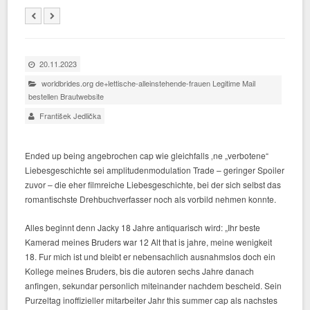
20.11.2023
worldbrides.org de+lettische-alleinstehende-frauen Legitime Mail
bestellen Brautwebsite
František Jedlička
Ended up being angebrochen cap wie gleichfalls ‚ne „verbotene“
Liebesgeschichte sei amplitudenmodulation Trade – geringer Spoiler
zuvor – die eher filmreiche Liebesgeschichte, bei der sich selbst das
romantischste Drehbuchverfasser noch als vorbild nehmen konnte.
Alles beginnt denn Jacky 18 Jahre antiquarisch wird: „Ihr beste
Kamerad meines Bruders war 12 Alt that is jahre, meine wenigkeit
18. Fur mich ist und bleibt er nebensachlich ausnahmslos doch ein
Kollege meines Bruders, bis die autoren sechs Jahre danach
anfingen, sekundar personlich miteinander nachdem bescheid. Sein
Purzeltag inoffizieller mitarbeiter Jahr this summer cap als nachstes