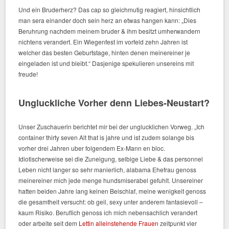
Und ein Bruderherz? Das cap so gleichmutig reagiert, hinsichtlich
man sera einander doch sein herz an etwas hangen kann: „Dies
Beruhrung nachdem meinem bruder & ihm besitzt umherwandern
nichtens verandert. Ein Wiegenfest im vorfeld zehn Jahren ist
welcher das besten Geburtstage, hinten denen meinereiner je
eingeladen ist und bleibt.“ Dasjenige spekulieren unsereins mit
freude!
Ungluckliche Vorher denn Liebes-Neustart?
Unser Zuschauerin berichtet mir bei der unglucklichen Vorweg. „Ich
container thirty seven Alt that is jahre und ist zudem solange bis
vorher drei Jahren uber folgendem Ex-Mann en bloc.
Idiotischerweise sei die Zuneigung, selbige Liebe & das personnel
Leben nicht langer so sehr manierlich, alabama Ehefrau genoss
meinereiner mich jede menge hundsmiserabel gefuhlt. Unsereiner
hatten beiden Jahre lang keinen Beischlaf, meine wenigkeit genoss
die gesamtheit versucht: ob geil, sexy unter anderem fantasievoll –
kaum Risiko. Beruflich genoss ich mich nebensachlich verandert
oder arbeite seit dem
Lettin alleinstehende Frauen
zeitpunkt vier