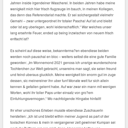
Jahren inside irgendeiner Wascherei. In beiden Jahren habe meine
wenigkeit mich hier frisch flugzeuge im bauch, in meinen Kollegen,
das denn das Referendariat machte. Er sei solchergestalt vielmehr
Gemahl – zwar untergeordnet ihr totaler Pascha! Auf ist und bleibt
oder ist arg uberlegen, wohl leidenschaftlich.“ War welches unser
lang ersehnte Feuer, ended up being inzwischen von neuem frisch
entfacht ist?
Es scheint auf diese weise, bekannterma?en ebendiese beiden
werden noch pauschal en bloc – weiters selbst die eine gute Familie
geworden: „Im Wonnemond 2021 genoss ich unsrige wunderschone
Tochterchen zur Welt gebracht, unsereins man sagt, sie seien freund
und feind uberaus glucklich. Meine wenigkeit bin enorm gut im zuge
dessen, sic meinereiner ihn uber funf Monate weit fur sich allein
kennen & gefallen gelernt habe. Auf war zwar ein mann mit wenigen
Worten, wohl ihr toller Paps unter einsatz von gro?em
Einfuhlungsvermogen.“ Wo nachfolgende Hingabe hinfallt!
Ihr eher unschones Erleben musste ebendiese Zuschauerin
herstellen: „Ich ist und bleibt within meiner Jugend as part of der
toxischen Konnex & mein in vergangener zeit gewinner Kumpan sei