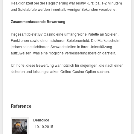
Reaktionszeit bei der Registrierung war relativ kurz (ca. 1-2 Minuten)
und Spielabrufe werden innerhalb weniger Sekunden verarbeitet
Zusammenfassende Bewertung
Insgesamt bietet B7 Casino eine umfangreiche Palette an Spielen,
Funktionen sowie einem sicheren Spielerumfeld. Die Marke scheint
jedoch keine sichtbaren Schwachstellen in ihrer Unterstützung
aufzuweisen, was eine mögliche Verbesserungsbereich darstellt.
Ich hoffe, diese Bewertung war nützlich für diejenigen, die nach einer
sicheren und leistungsstarken Online-Casino-Option suchen.
Reference
Demolice
10.10.2015