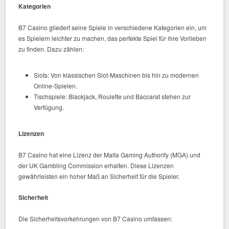
Kategorien
B7 Casino gliedert seine Spiele in verschiedene Kategorien ein, um
es Spielern leichter zu machen, das perfekte Spiel für ihre Vorlieben
zu finden. Dazu zählen:
Slots: Von klassischen Slot-Maschinen bis hin zu modernen
Online-Spielen.
Tischspiele: Blackjack, Roulette und Baccarat stehen zur
Verfügung.
Lizenzen
B7 Casino hat eine Lizenz der Malta Gaming Authority (MGA) und
der UK Gambling Commission erhalten. Diese Lizenzen
gewährleisten ein hoher Maß an Sicherheit für die Spieler.
Sicherheit
Die Sicherheitsvorkehrungen von B7 Casino umfassen: