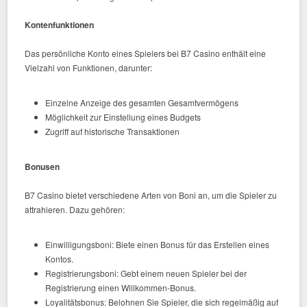
Kontenfunktionen
Das persönliche Konto eines Spielers bei B7 Casino enthält eine
Vielzahl von Funktionen, darunter:
Einzelne Anzeige des gesamten Gesamtvermögens
Möglichkeit zur Einstellung eines Budgets
Zugriff auf historische Transaktionen
Bonusen
B7 Casino bietet verschiedene Arten von Boni an, um die Spieler zu
attrahieren. Dazu gehören:
Einwilligungsboni: Biete einen Bonus für das Erstellen eines
Kontos.
Registrierungsboni: Gebt einem neuen Spieler bei der
Registrierung einen Willkommen-Bonus.
Loyalitätsbonus: Belohnen Sie Spieler, die sich regelmäßig auf