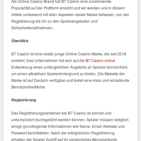
Als Online-Casino-Brand hat B7 Casino eine zunehmende
Popularität auf der Plattform erreicht und wir werden uns in diesem
Artikel umfassend mit allen Aspekten dieser Marke befassen, von der
Registrierung bis hin zu den Spieleangeboten und
Sicherheitsmaßnahmen.
Überblick
B7 Casino ist eine relativ junge Online-Casino-Marke, die seit 2018
existiert. Das Unternehmen hat sich auf die
B7 Casino online
Entwicklung eines umfangreichen Angebots an Spielen konzentriert,
um einen attraktiven Spielerhintergrund zu bieten. Die Website der
Marke ist auf Deutsch verfügbar und bietet eine klare und einladende
Benutzeroberfläche.
Registrierung
Das Registrierungsverfahren bei B7 Casino ist schnell und
unkompliziert durchgeführt werden können. Spieler müssen lediglich
einige grundlegende Informationen wie Name, Email-Adresse und
Passwort bereitstellen. Nach der erfolgreichen Registrierung
erhalten die Spieler Zugriff auf ihr persönliches Benutzerkonto.