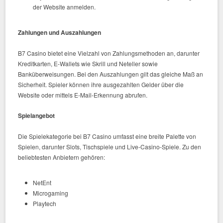
der Website anmelden.
Zahlungen und Auszahlungen
B7 Casino bietet eine Vielzahl von Zahlungsmethoden an, darunter
Kreditkarten, E-Wallets wie Skrill und Neteller sowie
Banküberweisungen. Bei den Auszahlungen gilt das gleiche Maß an
Sicherheit. Spieler können ihre ausgezahlten Gelder über die
Website oder mittels E-Mail-Erkennung abrufen.
Spielangebot
Die Spielekategorie bei B7 Casino umfasst eine breite Palette von
Spielen, darunter Slots, Tischspiele und Live-Casino-Spiele. Zu den
beliebtesten Anbietern gehören:
NetEnt
Microgaming
Playtech