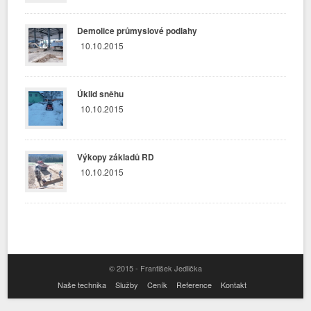
Demolice průmyslové podlahy
10.10.2015
Úklid sněhu
10.10.2015
Výkopy základů RD
10.10.2015
© 2015 - František Jedlička
Naše technika
Služby
Ceník
Reference
Kontakt