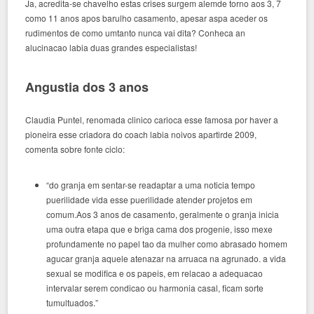
Ja, acredita-se chavelho estas crises surgem alemde torno aos 3, 7
como 11 anos apos barulho casamento, apesar aspa aceder os
rudimentos de como umtanto nunca vai dita? Conheca an
alucinacao labia duas grandes especialistas!
Angustia dos 3 anos
Claudia Puntel, renomada clinico carioca esse famosa por haver a
pioneira esse criadora do coach labia noivos apartirde 2009,
comenta sobre fonte ciclo:
“do granja em sentar-se readaptar a uma noticia tempo
puerilidade vida esse puerilidade atender projetos em
comum.Aos 3 anos de casamento, geralmente o granja inicia
uma outra etapa que e briga cama dos progenie, isso mexe
profundamente no papel tao da mulher como abrasado homem
agucar granja aquele atenazar na arruaca na agrunado. a vida
sexual se modifica e os papeis, em relacao a adequacao
intervalar serem condicao ou harmonia casal, ficam sorte
tumultuados.”