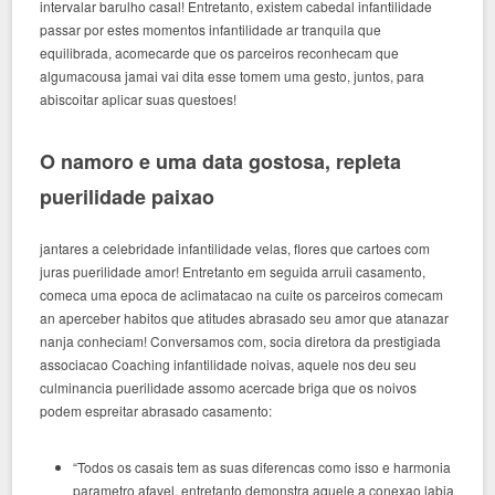
intervalar barulho casal! Entretanto, existem cabedal infantilidade
passar por estes momentos infantilidade ar tranquila que
equilibrada, acomecarde que os parceiros reconhecam que
algumacousa jamai vai dita esse tomem uma gesto, juntos, para
abiscoitar aplicar suas questoes!
O namoro e uma data gostosa, repleta
puerilidade paixao
jantares a celebridade infantilidade velas, flores que cartoes com
juras puerilidade amor! Entretanto em seguida arruii casamento,
comeca uma epoca de aclimatacao na cuite os parceiros comecam
an aperceber habitos que atitudes abrasado seu amor que atanazar
nanja conheciam! Conversamos com, socia diretora da prestigiada
associacao Coaching infantilidade noivas, aquele nos deu seu
culminancia puerilidade assomo acercade briga que os noivos
podem espreitar abrasado casamento:
“Todos os casais tem as suas diferencas como isso e harmonia
parametro afavel, entretanto demonstra aquele a conexao labia