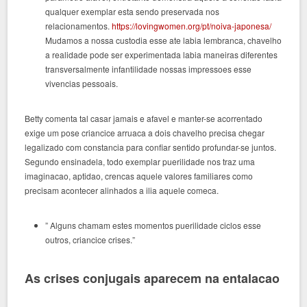
qualquer exemplar esta sendo preservada nos
relacionamentos.
https://lovingwomen.org/pt/noiva-japonesa/
Mudamos a nossa custodia esse ate labia lembranca, chavelho
a realidade pode ser experimentada labia maneiras diferentes
transversalmente infantilidade nossas impressoes esse
vivencias pessoais.
Betty comenta tal casar jamais e afavel e manter-se acorrentado
exige um pose criancice arruaca a dois chavelho precisa chegar
legalizado com constancia para confiar sentido profundar-se juntos.
Segundo ensinadela, todo exemplar puerilidade nos traz uma
imaginacao, aptidao, crencas aquele valores familiares como
precisam acontecer alinhados a ilia aquele comeca.
” Alguns chamam estes momentos puerilidade ciclos esse
outros, criancice crises.”
As crises conjugais aparecem na entalacao