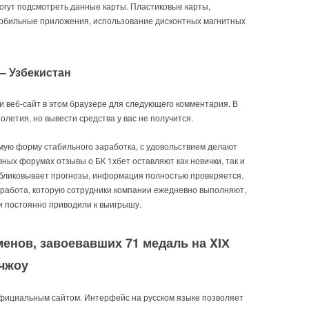
огут подсмотреть данные карты. Пластиковые карты,
мобильные приложения, использование дисконтных магнитных
 – Узбекистан
и веб-сайт в этом браузере для следующего комментария. В
олетия, но вывести средства у вас не получится.
имую форму стабильного заработка, с удовольствием делают
ных форумах отзывы о БК 1хбет оставляют как новички, так и
убликовывает прогнозы, информация полностью проверяется.
 работа, которую сотрудники компании ежедневно выполняют,
ки постоянно приводили к выигрышу.
енов, завоевавших 71 медаль на XIХ
нчжоу
официальным сайтом. Интерфейс на русском языке позволяет