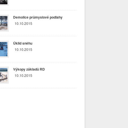
Demolice průmyslové podlahy
10.10.2015
Úklid sněhu
10.10.2015
Výkopy základů RD
10.10.2015