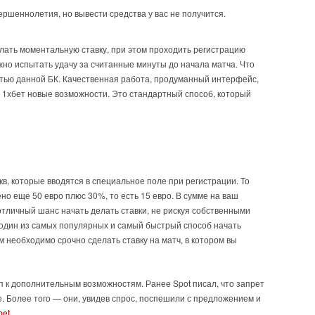
вершеннолетия, но вывести средства у вас не получится.
лать моментальную ставку, при этом проходить регистрацию
жно испытать удачу за считанные минуты до начала матча. Что
тью данной БК. Качественная работа, продуманный интерфейс,
 1хбет новые возможности. Это стандартный способ, который
в, которые вводятся в специальное поле при регистрации. То
ено еще 50 евро плюс 30%, то есть 15 евро. В сумме на ваш
отличный шанс начать делать ставки, не рискуя собственными
 один из самых популярных и самый быстрый способ начать
ам необходимо срочно сделать ставку на матч, в котором вы
уп к дополнительным возможностям. Ранее Spot писал, что запрет
е. Более того — они, увидев спрос, поспешили с предложением и
bet
.