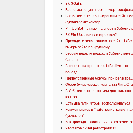
БК GG.BET
Bet регистрация через номер телефон
В Узбекистане заблокированы сайты б
букмекерских контор
Pin-Up.Bet – ставки на спорт в Узбекис
БК Pin-Up: стоит ли игра свеч?
Проходите регистрацию на сайте 1xBet
выигрывайте по-крупному
Вторую неделю подряд в Узбекистане 
бананы
Выиграть на прогнозах 1xBet live – ст
победа
Приветственные бонусы при регистрац
Обзор букмекерской компании Лига Ста
В Узбекистане запретили деятельность
контор
Есть два пути, чтобы воспользоваться 
Комментариев в “1xBet регистрация на
букмекера”
Как проходит в компании 1xBet регист
Что такое 1xBet регистрация?