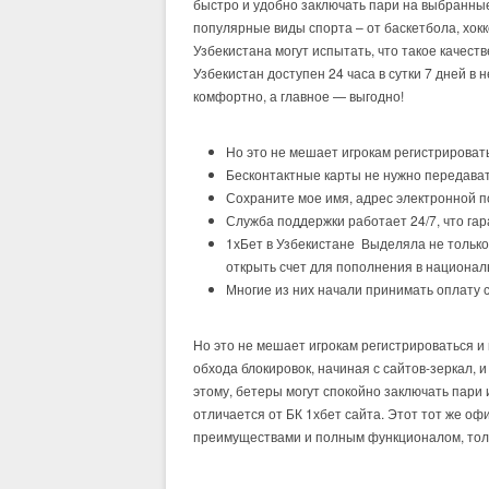
быстро и удобно заключать пари на выбранные
популярные виды спорта – от баскетбола, хокк
Узбекистана могут испытать, что такое качест
Узбекистан доступен 24 часа в сутки 7 дней в н
комфортно, а главное — выгодно!
Но это не мешает игрокам регистрировать
Бесконтактные карты не нужно передавать
Сохраните мое имя, адрес электронной п
Служба поддержки работает 24/7, что гар
1хБет в Узбекистане Выделяла не только 
открыть счет для пополнения в национал
Многие из них начали принимать оплату 
Но это не мешает игрокам регистрироваться и и
обхода блокировок, начиная с сайтов-зеркал,
этому, бетеры могут спокойно заключать пари 
отличается от БК 1хбет сайта. Этот тот же оф
преимуществами и полным функционалом, толь