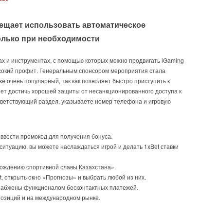
бещает использовать автоматическое
олько при необходимости
х и инструментах, с помощью которых можно продвигать iGaming
ысокий профит. Генеральным спонсором мероприятия стала
же очень популярный, так как позволяет быстро приступить к
ляет достичь хорошей защиты от несанкционированного доступа к
тветствующий раздел, указываете номер телефона и игровую
ввести промокод для получения бонуса.
ситуацию, вы можете наслаждаться игрой и делать 1xBet ставки
рождению спортивной славы Казахстана».
t, открыть окно «Прогнозы» и выбрать любой из них.
снабжены функционалом бесконтактных платежей.
позиций и на международном рынке.