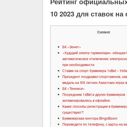
Рейтинг официальных
10 2023 для ставок на
Content
БК «Зенит»
«Худудий электр тармоклари» обещает
автоматическое отключение электросн
при необходимости
Ставки на спорт букмекера 1xBet – Узб
Президент поздравил спортсменов, за
медаль на XIХ летних Азиатских играх 
БК «Тенниси»
Посредники 1xBet и других букмекеров
активизировались в офлайне
Какие способы регистрации в букмекер
существуют?
Букмекерская контора BingoBoom
Переводите по телефону, с карты на к