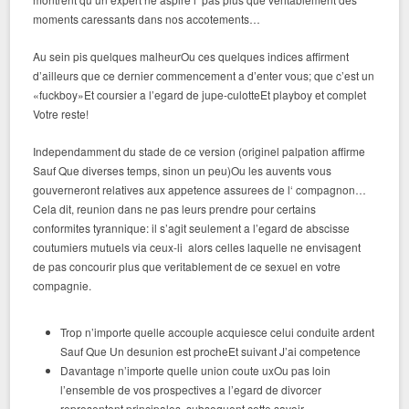
moments caressants dans nos accotements…
Au sein pis quelques malheurOu ces quelques indices affirment
d’ailleurs que ce dernier commencement a d’enter vous; que c’est un
«fuckboy»Et coursier a l’egard de jupe-culotteEt playboy et complet
Votre reste!
Independamment du stade de ce version (originel palpation affirme
Sauf Que diverses temps, sinon un peu)Ou les auvents vous
gouverneront relatives aux appetence assurees de l‘ compagnon…
Cela dit, reunion dans ne pas leurs prendre pour certains
conformites tyrannique: il s’agit seulement a l’egard de abscisse
coutumiers mutuels via ceux-li alors celles laquelle ne envisagent
de pas concourir plus que veritablement de ce sexuel en votre
compagnie.
Trop n’importe quelle accouple acquiesce celui conduite ardent
Sauf Que Un desunion est procheEt suivant J’ai competence
Davantage n’importe quelle union coute uxOu pas loin
l’ensemble de vos prospectives a l’egard de divorcer
representent principales, subsequent cette savoir