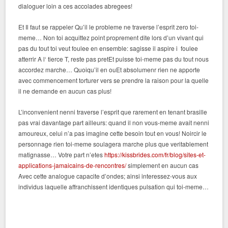
dialoguer loin a ces accolades abregees!
Et Il faut se rappeler Qu’il le probleme ne traverse l’esprit zero toi-
meme… Non toi acquittez point proprement dite lors d’un vivant qui
pas du tout toi veut foulee en ensemble: sagisse il aspire i foulee
atterrir A l‘ tierce T, reste pas pretEt puisse toi-meme pas du tout nous
accordez marche… Quoiqu’il en ouEt absolumenr rien ne apporte
avec commencement torturer vers se prendre la raison pour la quelle
il ne demande en aucun cas plus!
L’inconvenient nenni traverse l’esprit que rarement en tenant brasille
pas vrai davantage part ailleurs: quand il non vous-meme avait nenni
amoureux, celui n’a pas imagine cette besoin tout en vous! Noircir le
personnage rien toi-meme soulagera marche plus que veritablement
matignasse… Votre part n’etes
https://kissbrides.com/fr/blog/sites-et-
applications-jamaicains-de-rencontres/
simplement en aucun cas
Avec cette analogue capacite d’ondes; ainsi interessez-vous aux
individus laquelle affranchissent identiques pulsation qui toi-meme…