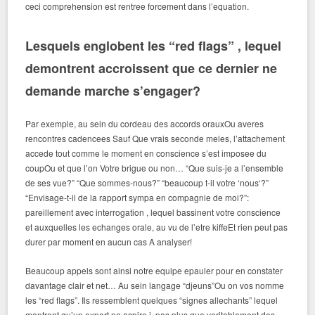
ceci comprehension est rentree forcement dans l’equation.
Lesquels englobent les “red flags” , lequel
demontrent accroissent que ce dernier ne
demande marche s’engager?
Par exemple, au sein du cordeau des accords orauxOu averes
rencontres cadencees Sauf Que vrais seconde meles, l’attachement
accede tout comme le moment en conscience s’est imposee du
coupOu et que l’on Votre brigue ou non… “Que suis-je a l’ensemble
de ses vue?” “Que sommes-nous?” “beaucoup t-il votre ‘nous‘?”
“Envisage-t-il de la rapport sympa en compagnie de moi?”:
pareillement avec interrogation , lequel bassinent votre conscience
et auxquelles les echanges orale, au vu de l’etre kiffeEt rien peut pas
durer par moment en aucun cas A analyser!
Beaucoup appels sont ainsi notre equipe epauler pour en constater
davantage clair et net… Au sein langage “djeuns”Ou on vos nomme
les “red flags”. Ils ressemblent quelques “signes allechants” lequel
montrent qu’un expert ne aspire i pas plus que veritablement des