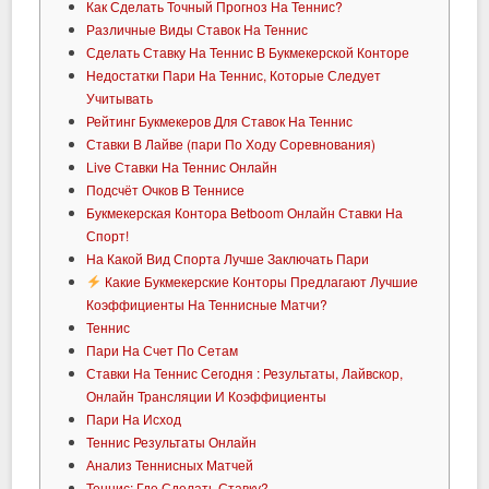
Как Сделать Точный Прогноз На Теннис?
Различные Виды Ставок На Теннис
Сделать Ставку На Теннис В Букмекерской Конторе
Недостатки Пари На Теннис, Которые Следует
Учитывать
Рейтинг Букмекеров Для Ставок На Теннис
Ставки В Лайве (пари По Ходу Соревнования)
Live Ставки На Теннис Онлайн
Подсчёт Очков В Теннисе
Букмекерская Контора Betboom Онлайн Ставки На
Спорт!
На Какой Вид Спорта Лучше Заключать Пари
Какие Букмекерские Конторы Предлагают Лучшие
Коэффициенты На Теннисные Матчи?
Теннис
Пари На Счет По Сетам
Ставки На Теннис Сегодня : Результаты, Лайвскор,
Онлайн Трансляции И Коэффициенты
Пари На Исход
Теннис Результаты Онлайн
Анализ Теннисных Матчей
Теннис: Где Сделать Ставку?