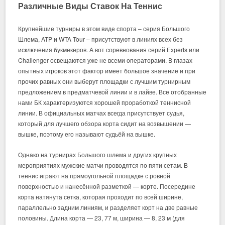
Различные Виды Ставок На Теннис
Крупнейшие турниры в этом виде спорта – серия Большого
Шлема, ATP и WTA Tour – присутствуют в линиях всех без
исключения букмекеров. А вот соревнования серий Experts или
Challenger освещаются уже не всеми операторами. В глазах
опытных игроков этот фактор имеет большое значение и при
прочих равных они выберут площадки с лучшим турнирным
предложением в предматчевой линии и в лайве. Все отобранные
нами БК характеризуются хорошей проработкой теннисной
линии. В официальных матчах всегда присутствует судья,
который для лучшего обзора корта сидит на возвышении —
вышке, поэтому его называют судьёй на вышке.
Однако на турнирах Большого шлема и других крупных
мероприятиях мужские матчи проводятся по пяти сетам. В
теннис играют на прямоугольной площадке с ровной
поверхностью и нанесённой разметкой — корте. Посередине
корта натянута сетка, которая проходит по всей ширине,
параллельно задним линиям, и разделяет корт на две равные
половины. Длина корта — 23, 77 м, ширина — 8, 23 м (для