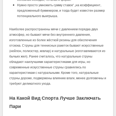
Нужно просто умножить сумму ставок“ „на коэффициент,
предложенный букмекером, и тогда будет известен размер
потенциального выигрыша.
Наиболее распространены мячи с давлением порядка двух
атмосфер, но бывают мячи без внутреннего давления,
изготовленные из более жёсткой резины для обеспечения
отскока. Струны для теннисных ракеток бывают искусственные
(нейлон, полиэстер, кевлар) и натуральные (изготавливаются из
бычьих жил). Ранее считалось, что натуральные струны
обладают наилучшими характеристиками для игры, но
современные искусственные струны сравнялись по
характеристикам с натуральными. Кроме того, натуральные
струны дороже, подвержены влиянию влаги, менее долговечны и
требуют деликатного ухода.
На Какой Вид Спорта Лучше Заключать
Пари