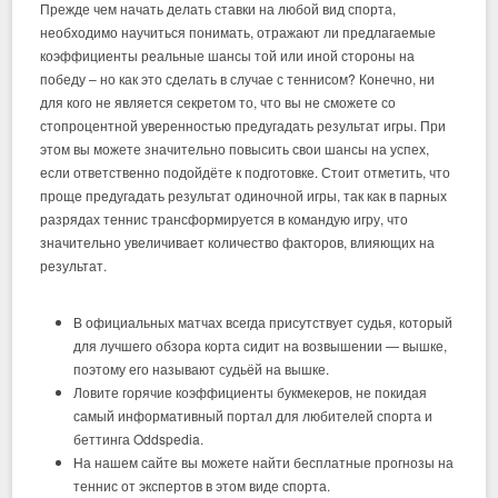
Прежде чем начать делать ставки на любой вид спорта,
необходимо научиться понимать, отражают ли предлагаемые
коэффициенты реальные шансы той или иной стороны на
победу – но как это сделать в случае с теннисом? Конечно, ни
для кого не является секретом то, что вы не сможете со
стопроцентной уверенностью предугадать результат игры. При
этом вы можете значительно повысить свои шансы на успех,
если ответственно подойдёте к подготовке. Стоит отметить, что
проще предугадать результат одиночной игры, так как в парных
разрядах теннис трансформируется в командую игру, что
значительно увеличивает количество факторов, влияющих на
результат.
В официальных матчах всегда присутствует судья, который
для лучшего обзора корта сидит на возвышении — вышке,
поэтому его называют судьёй на вышке.
Ловите горячие коэффициенты букмекеров, не покидая
самый информативный портал для любителей спорта и
беттинга Oddspedia.
На нашем сайте вы можете найти бесплатные прогнозы на
теннис от экспертов в этом виде спорта.