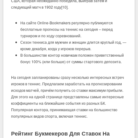
США, которая неожиданно победила, выиграв затем и
следующий матч в 1902 году[10].
На сайте Online-Bookmakers регулярно публикуются
бесплатные прогнозы на теннис на сегодня – перед
турниром и по ходу соревнований.
Сезон тенниса для мужчин и женщин длится круглый год, —
кроме декабря, когда у игроков перерыв.
В большинстве контор новичкам положен приветственный
бонус 100% (или больше) от суммы стартового депозита.
На сегодня запланированы сразу несколько интересных встреч
игроков в теннис. Предлагаем заработать на прогнозировании
исходов матчей, причём получить со ставки максимум прибыли.
Для этого на одной странице представлены самые интересные
коэффициенты на ближайшие события из разных БК.
Популярная контора, принимающая ставки на большинство
популярных видов спорта, включая теннис.
Рейтинг Букмекеров Для Ставок На