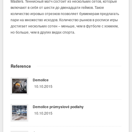
Masters. Теннисный матч состоит из нескольких сетов, которые
включают в себя от шести до двенадцати геймов. Такое
количество игровых отрезков позволяет букмекерам предлагать
пари на множество исходов. Количество рынков в росписи игры
достигает нескольких сотен – меньше, чем в футболе с хоккеем,
но больше, чем в других видах спорта.
Reference
Demolice
10.10.2015
Demolice průmyslové podlahy
10.10.2015