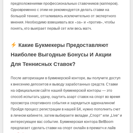
предположениями профессиональных ставочников (капперов).
Одновременно с этим не рекомендуется делать ставки на
большой теннис, отталкиваясь исключительно от экспертного
мнения. Необходимо взвешивать все «за» и «против», чтобы
понять, кто выиграет первый сет или весь матч.
Какие Букмекеры Предоставляют
Наиболее Выгодные Бонусы И Акции
Для Теннисных Ставок?
После авторизации в букмекерской конторе, вы получите доступ
к внесению депозитов и выводу заработанных средств. Ставки
на официальном сайте нашей букмекерской конторы — это
способ испытать удачу, ощутить азарт ставок на спорт во время
просмотра спортивного события и зарядиться адреналином!
Пройдя процесс регистрации в нашей БК, нужно пополнить счет
в личном кабинете, затем выбираете вкладки „Спорт“ или „Live“ и
интересующее вас событие. Букмекерская контора BetBoom
предлагает сделать ставки на спорт онлайн в прематч и лайв