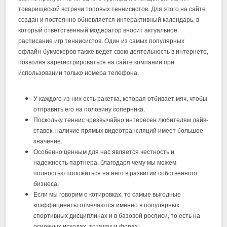
товарищеской встречи топовых теннисистов. Для этого на сайте
создан и постоянно обновляется интерактивный календарь, в
который ответственный модератор вносит актуальное
расписание игр теннисистов. Один из самых популярных
офлайн-букмекеров также ведет свою деятельность в интернете,
позволяя зарегистрироваться на сайте компании при
использовании только номера телефона.
У каждого из них есть ракетка, которая отбивает мяч, чтобы
отправить его на половину соперника.
Поскольку теннис чрезвычайно интересен любителям лайв-
ставок, наличие прямых видеотрансляций имеет большое
значение.
Особенно ценным для нас является честность и
надежность партнера, благодаря чему мы можем
полностью положиться на него в развитии собственного
бизнеса.
Если мы говорим о котировках, то самые выгодные
коэффициенты отмечаются именно в популярных
спортивных дисциплинах и в базовой росписи, то есть на
основных исходах, тоталах и форах.