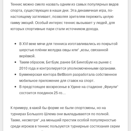
Теннис можно смело назвать одним из самых популярных видов
спорта, существующих в наши дни. Эта динамичная игра, по-
настоящему затягивает, позволяя зрителям пережить целую
гамму эмоций. Особый интерес теннис вызывает у людей, для
которых спортивные пари стали источником дохода.
В XVI веке мячи для тенниса изготавливались из покрытой
шерстью плёнки желудка овцы или“ „козы, связанной
верёвкой.
Таким образом, БетБум, ранее БК БингоБум на рынке с
2010 года и контролируется уполномоченными органами.
Букмекерская контора BetBoom разработала собственное
мобильное приложение для ставок на спорт.
В предстоящее воскресенье в Удине на стадионе „Фриули“
состоится поединок 25-го…
К примеру, в какой бы форме не были спортсмены, но на
турнирах Большого Шлема они выкладываются по полной.
Также, несмотря“ „на меньший престиж особой популярностью
среди игроков в теннис пользуются турнирные состязания серии