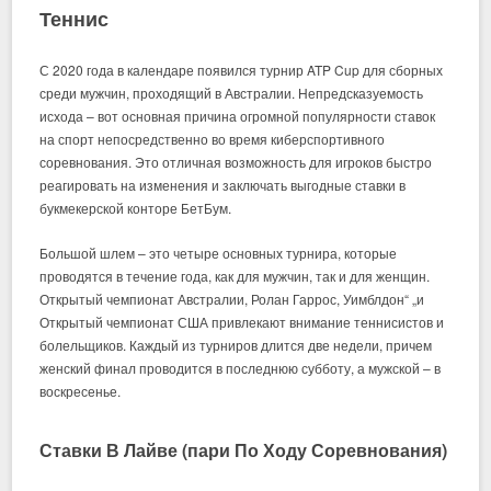
Теннис
С 2020 года в календаре появился турнир ATP Cup для сборных
среди мужчин, проходящий в Австралии. Непредсказуемость
исхода – вот основная причина огромной популярности ставок
на спорт непосредственно во время киберспортивного
соревнования. Это отличная возможность для игроков быстро
реагировать на изменения и заключать выгодные ставки в
букмекерской конторе БетБум.
Большой шлем – это четыре основных турнира, которые
проводятся в течение года, как для мужчин, так и для женщин.
Открытый чемпионат Австралии, Ролан Гаррос, Уимблдон“ „и
Открытый чемпионат США привлекают внимание теннисистов и
болельщиков. Каждый из турниров длится две недели, причем
женский финал проводится в последнюю субботу, а мужской – в
воскресенье.
Ставки В Лайве (пари По Ходу Соревнования)