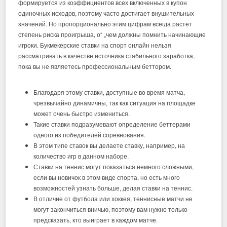
формируется из коэффициентов всех включенных в купон
одиночных исходов, поэтому часто достигает внушительных
значений. Но пропорционально этим цифрам всегда растет
степень риска проигрыша, о“ „чем должны помнить начинающие
игроки. Букмекерские ставки на спорт онлайн нельзя
рассматривать в качестве источника стабильного заработка,
пока вы не являетесь профессиональным беттором.
Благодаря этому ставки, доступные во время матча,
чрезвычайно динамичны, так как ситуация на площадке
может очень быстро измениться.
Такие ставки подразумевают определение беттерами
одного из победителей соревнования.
В этом типе ставок вы делаете ставку, например, на
количество игр в данном наборе.
Ставки на теннис могут показаться немного сложными,
если вы новичок в этом виде спорта, но есть много
возможностей узнать больше, делая ставки на теннис.
В отличие от футбола или хоккея, теннисные матчи не
могут закончиться вничью, поэтому вам нужно только
предсказать, кто выиграет в каждом матче.